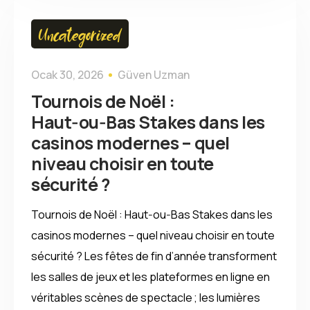
Uncategorized
Ocak 30, 2026
Güven Uzman
Tournois de Noël :
Haut‑ou‑Bas Stakes dans les
casinos modernes – quel
niveau choisir en toute
sécurité ?
Tournois de Noël : Haut‑ou‑Bas Stakes dans les
casinos modernes – quel niveau choisir en toute
sécurité ? Les fêtes de fin d’année transforment
les salles de jeux et les plateformes en ligne en
véritables scènes de spectacle ; les lumières