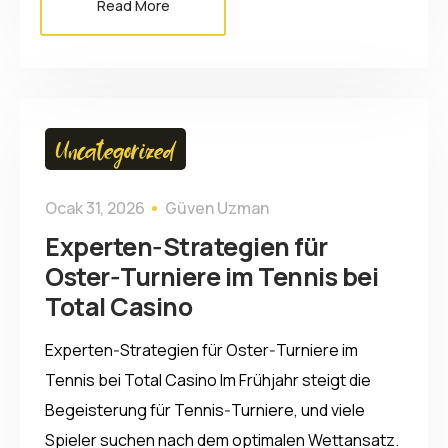
Read More
Uncategorized
Ocak 31, 2026
Güven Uzman
Experten‑Strategien für
Oster‑Turniere im Tennis bei
Total Casino
Experten‑Strategien für Oster‑Turniere im
Tennis bei Total Casino Im Frühjahr steigt die
Begeisterung für Tennis‑Turniere, und viele
Spieler suchen nach dem optimalen Wettansatz.