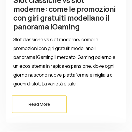
Slot classiche vs slot
moderne: come le promozioni
con giri gratuiti modellano il
panorama iGaming
Slot classiche vs slot moderne: come le
promozioni con giri gratuiti modellano il
panorama iGaming Il mercato iGaming odierno è
un ecosistema in rapida espansione, dove ogni
giorno nascono nuove piattaforme e migliaia di
giochi di slot. La varietà è tale…
Read More