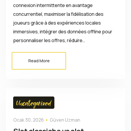
connexion intermittente en avantage
concurrentiel, maximiser la fidélisation des
joueurs grâce à des expériences locales
immersives, intégrer des données offline pour
personnaliser les offres, réduire…
Read More
Uncategorized
Ocak 30, 2026
Güven Uzman