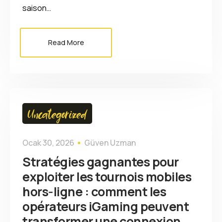
saison…
Read More
Uncategorized
Ocak 30, 2026
Güven Uzman
Stratégies gagnantes pour
exploiter les tournois mobiles
hors‑ligne : comment les
opérateurs iGaming peuvent
transformer une connexion