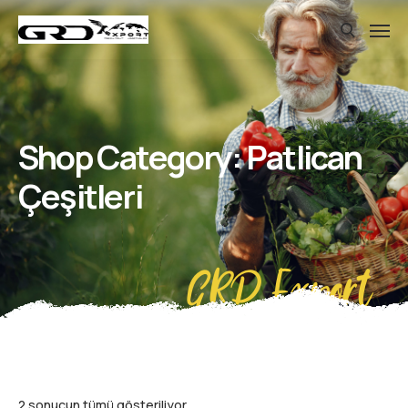
Shop Category: Patlican
Çeşitleri
GRD Export
2 sonucun tümü gösteriliyor