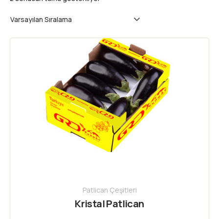
Patlican Çeşitleri
Kristal Patlican