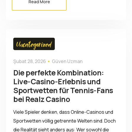
Read More
Uncategorized
Şubat 28, 2026
Güven Uzman
Die perfekte Kombination:
Live‑Casino‑Erlebnis und
Sportwetten für Tennis‑Fans
bei Realz Casino
Viele Spieler denken, dass Online‑Casinos und
Sportwetten völlig getrennte Welten sind. Doch
die Realität sieht anders aus: Wer sowohl die