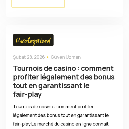
Uncategorized
Şubat 28, 2026
Güven Uzman
Tournois de casino : comment
profiter légalement des bonus
tout en garantissant le
fair‑play
Tournois de casino : comment profiter
légalement des bonus tout en garantissant le
fair‑play Le marché du casino en ligne connaît