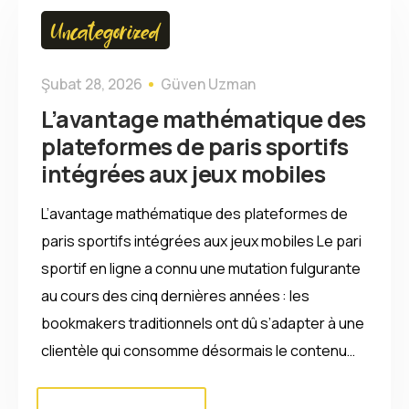
Uncategorized
Şubat 28, 2026
Güven Uzman
L’avantage mathématique des
plateformes de paris sportifs
intégrées aux jeux mobiles
L’avantage mathématique des plateformes de
paris sportifs intégrées aux jeux mobiles Le pari
sportif en ligne a connu une mutation fulgurante
au cours des cinq dernières années : les
bookmakers traditionnels ont dû s’adapter à une
clientèle qui consomme désormais le contenu…