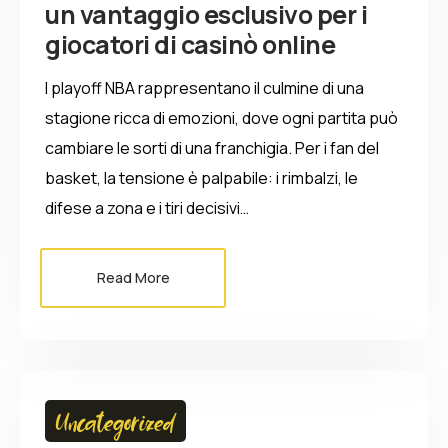
un vantaggio esclusivo per i
giocatori di casinò online
I playoff NBA rappresentano il culmine di una
stagione ricca di emozioni, dove ogni partita può
cambiare le sorti di una franchigia. Per i fan del
basket, la tensione è palpabile: i rimbalzi, le
difese a zona e i tiri decisivi…
Read More
Uncategorized