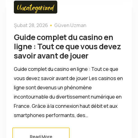
Uncategorized
Şubat 28, 2026
Güven Uzman
Guide complet du casino en
ligne : Tout ce que vous devez
savoir avant de jouer
Guide complet du casino en ligne : Tout ce que
vous devez savoir avant de jouer Les casinos en
ligne sont devenus un phénomène
incontournable du divertissement numérique en
France. Grâce à la connexion haut débit et aux
smartphones performants, des…
Read More