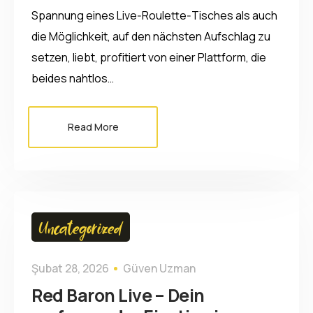
Spannung eines Live‑Roulette‑Tisches als auch
die Möglichkeit, auf den nächsten Aufschlag zu
setzen, liebt, profitiert von einer Plattform, die
beides nahtlos…
Read More
Uncategorized
Şubat 28, 2026
Güven Uzman
Red Baron Live – Dein