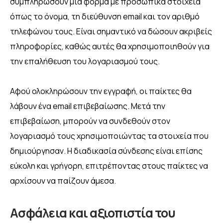
συμπληρώσουν μια φόρμα με προσωπικά στοιχεία
όπως το όνομα, τη διεύθυνση email και τον αριθμό
τηλεφώνου τους. Είναι σημαντικό να δώσουν ακριβείς
πληροφορίες, καθώς αυτές θα χρησιμοποιηθούν για
την επαλήθευση του λογαριασμού τους.
Αφού ολοκληρώσουν την εγγραφή, οι παίκτες θα
λάβουν ένα email επιβεβαίωσης. Μετά την
επιβεβαίωση, μπορούν να συνδεθούν στον
λογαριασμό τους χρησιμοποιώντας τα στοιχεία που
δημιούργησαν. Η διαδικασία σύνδεσης είναι επίσης
εύκολη και γρήγορη, επιτρέποντας στους παίκτες να
αρχίσουν να παίζουν άμεσα.
Ασφάλεια και αξιοπιστία του