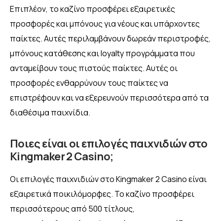
Επιπλέον, το καζίνο προσφέρει εξαιρετικές
προσφορές και μπόνους για νέους και υπάρχοντες
παίκτες. Αυτές περιλαμβάνουν δωρεάν περιστροφές,
μπόνους κατάθεσης και loyalty προγράμματα που
ανταμείβουν τους πιστούς παίκτες. Αυτές οι
προσφορές ενθαρρύνουν τους παίκτες να
επιστρέφουν και να εξερευνούν περισσότερα από τα
διαθέσιμα παιχνίδια.
Ποιες είναι οι επιλογές παιχνιδιών στο
Kingmaker 2 Casino;
Οι επιλογές παιχνιδιών στο Kingmaker 2 Casino είναι
εξαιρετικά ποικιλόμορφες. Το καζίνο προσφέρει
περισσότερους από 500 τίτλους,