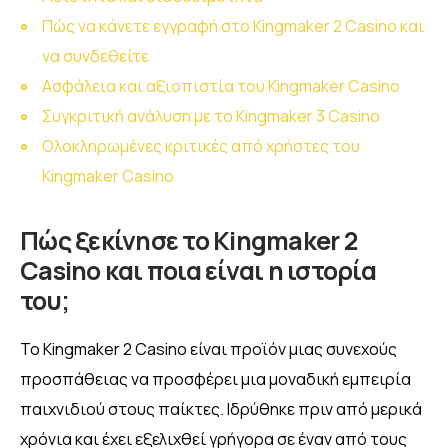
Πώς να κάνετε εγγραφή στο Kingmaker 2 Casino και
να συνδεθείτε
Ασφάλεια και αξιοπιστία του Kingmaker Casino
Συγκριτική ανάλυση με το Kingmaker 3 Casino
Ολοκληρωμένες κριτικές από χρήστες του
Kingmaker Casino
Πώς ξεκίνησε το Kingmaker 2
Casino και ποια είναι η ιστορία
του;
Το Kingmaker 2 Casino είναι προϊόν μιας συνεχούς
προσπάθειας να προσφέρει μια μοναδική εμπειρία
παιχνιδιού στους παίκτες. Ιδρύθηκε πριν από μερικά
χρόνια και έχει εξελιχθεί γρήγορα σε έναν από τους