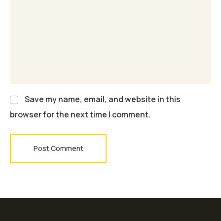
Save my name, email, and website in this
browser for the next time I comment.
Post Comment