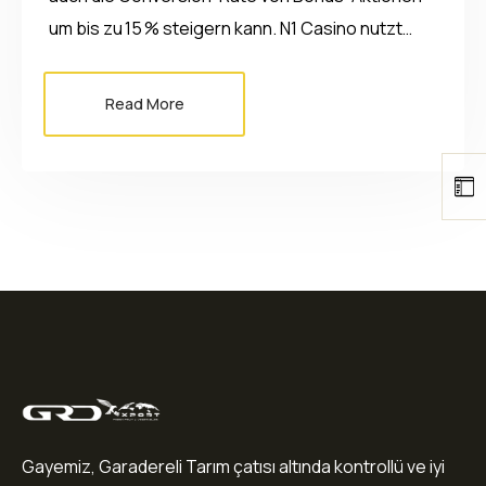
um bis zu 15 % steigern kann. N1 Casino nutzt…
Read More
Gayemiz, Garadereli Tarım çatısı altında kontrollü ve iyi