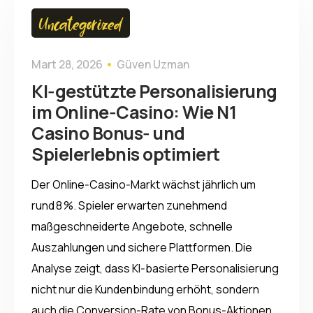
Uncategorized
Mart 28, 2026
Güven Uzman
KI‑gestützte Personalisierung
im Online‑Casino: Wie N1
Casino Bonus‑ und
Spielerlebnis optimiert
Der Online‑Casino‑Markt wächst jährlich um
rund 8 %. Spieler erwarten zunehmend
maßgeschneiderte Angebote, schnelle
Auszahlungen und sichere Plattformen. Die
Analyse zeigt, dass KI‑basierte Personalisierung
nicht nur die Kundenbindung erhöht, sondern
auch die Conversion‑Rate von Bonus‑Aktionen