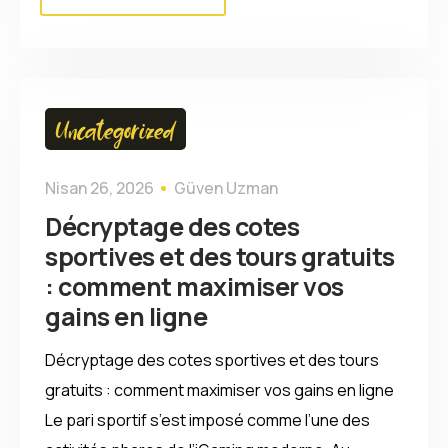
Uncategorized
Nisan 26, 2026
Güven Uzman
Décryptage des cotes
sportives et des tours gratuits
: comment maximiser vos
gains en ligne
Décryptage des cotes sportives et des tours
gratuits : comment maximiser vos gains en ligne
Le pari sportif s’est imposé comme l’une des