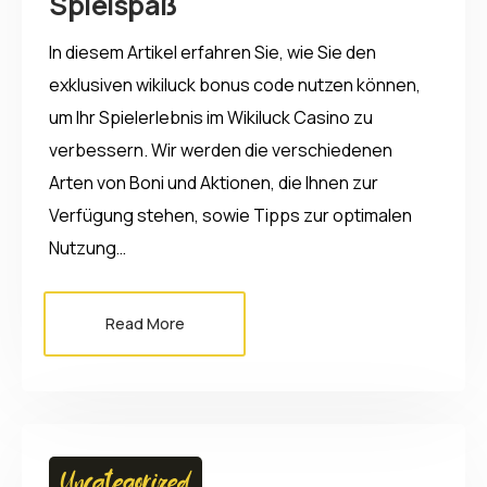
Spielspaß
In diesem Artikel erfahren Sie, wie Sie den
exklusiven wikiluck bonus code nutzen können,
um Ihr Spielerlebnis im Wikiluck Casino zu
verbessern. Wir werden die verschiedenen
Arten von Boni und Aktionen, die Ihnen zur
Verfügung stehen, sowie Tipps zur optimalen
Nutzung…
Read More
Uncategorized