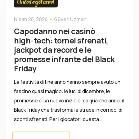
Uncategorized
Nisan 26, 2026
Güven Uzman
Capodanno nei casinò
high‑tech: tornei sfrenati,
jackpot da record e le
promesse infrante del Black
Friday
Le festività di fine anno hanno sempre avuto un
fascino quasi magico: le luci di dicembre, le
promesse di un nuovo inizio e, da qualche anno, il
Black Friday che trasforma le strade in corridoi di
sconti sfrenati. Per i giocatori, questa…