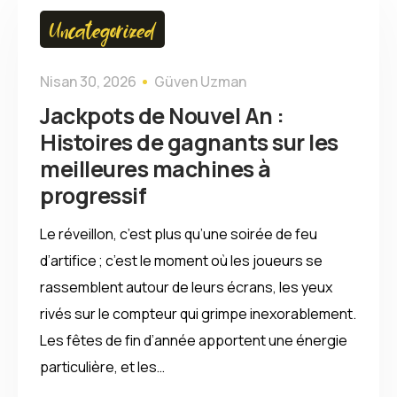
Uncategorized
Nisan 30, 2026
Güven Uzman
Jackpots de Nouvel An :
Histoires de gagnants sur les
meilleures machines à
progressif
Le réveillon, c’est plus qu’une soirée de feu
d’artifice ; c’est le moment où les joueurs se
rassemblent autour de leurs écrans, les yeux
rivés sur le compteur qui grimpe inexorablement.
Les fêtes de fin d’année apportent une énergie
particulière, et les…