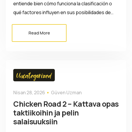
entiende bien cómo funciona la clasificación o
qué factores influyen en sus posibilidades de…
Read More
Uncategorized
Nisan 28, 2026
Güven Uzman
Chicken Road 2 – Kattava opas
taktiikoihin ja pelin
salaisuuksiin