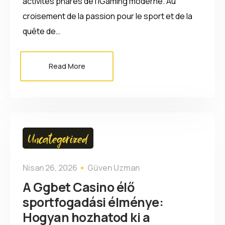
activités phares de l’iGaming moderne. Au
croisement de la passion pour le sport et de la
quête de…
Read More
Uncategorized
Nisan 26, 2026
Güven Uzman
A Ggbet Casino élő
sportfogadási élménye:
Hogyan hozhatod ki a