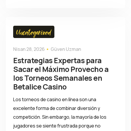
Uncategorized
Nisan 28, 2026
Güven Uzman
Estrategias Expertas para
Sacar el Máximo Provecho a
los Torneos Semanales en
Betalice Casino
Los torneos de casino en línea son una
excelente forma de combinar diversión y
competición. Sin embargo, la mayoría de los
jugadores se siente frustrada porque no