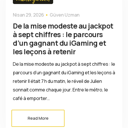
Nisan 29, 2026
Güven Uzman
De la mise modeste au jackpot
à sept chiffres : le parcours
d’un gagnant du iGaming et
les leçons à retenir
De la mise modeste au jackpot à sept chiffres : le
parcours d’un gagnant du iGaming et les leçons à
retenir Il était 7 h du matin, le réveil de Julien
sonnait comme chaque jour. Entre le métro, le
café à emporter…
Read More