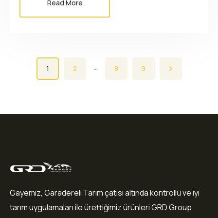
Read More
Pagination
Yazı
…
1
2
8
9
sayfalandırması
Gayemiz, Garadereli Tarım çatısı altında kontrollü ve iyi
tarım uygulamaları ile ürettiğimiz ürünleri GRD Group