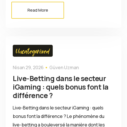
Read More
Uncategorized
Nisan 29, 2026
Güven Uzman
Live‑Betting dans le secteur
iGaming : quels bonus font la
différence ?
Live‑Betting dans le secteur iGaming : quels
bonus font la différence ? Le phénomène du
live‑betting a bouleversé la manière dont les