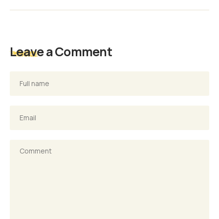
Leave a Comment