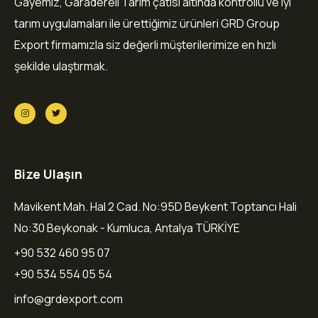
Gayemiz, Garadereli Tarım çatısı altında kontrollü ve iyi
tarım uygulamaları ile ürettiğimiz ürünleri GRD Group
Export firmamızla siz değerli müşterilerimize en hızlı
şekilde ulaştırmak.
Bize Ulaşın
Mavikent Mah. Hal 2 Cad. No:95D Beykent Toptancı Hali
No:30 Beykonak - Kumluca, Antalya TÜRKİYE
+90 532 460 95 07
+90 534 554 05 54
info@grdexport.com