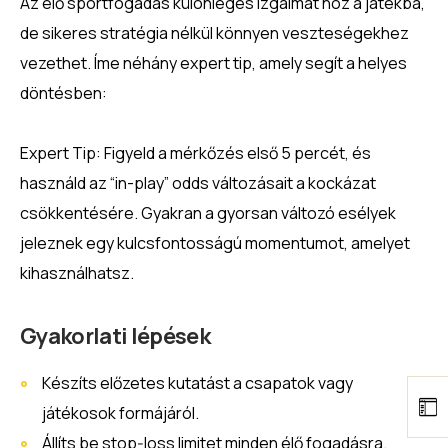
Az élő sportfogadás különleges izgalmat hoz a játékba,
de sikeres stratégia nélkül könnyen veszteségekhez
vezethet. Íme néhány expert tip, amely segít a helyes
döntésben:
Expert Tip: Figyeld a mérkőzés első 5 percét, és
használd az “in-play” odds változásait a kockázat
csökkentésére. Gyakran a gyorsan változó esélyek
jeleznek egy kulcsfontosságú momentumot, amelyet
kihasználhatsz.
Gyakorlati lépések
Készíts előzetes kutatást a csapatok vagy
játékosok formájáról.
Állíts be stop‑loss limitet minden élő fogadásra.