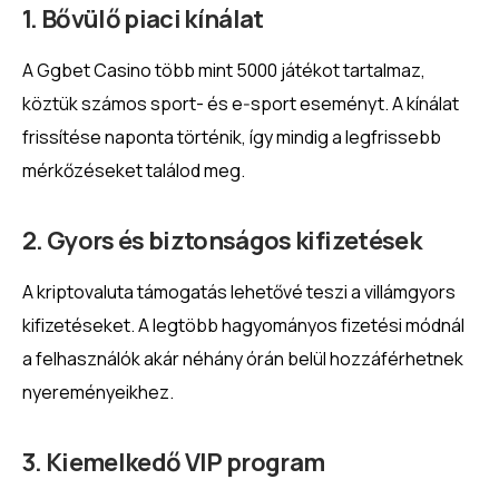
1. Bővülő piaci kínálat
A Ggbet Casino több mint 5000 játékot tartalmaz,
köztük számos sport- és e‑sport eseményt. A kínálat
frissítése naponta történik, így mindig a legfrissebb
mérkőzéseket találod meg.
2. Gyors és biztonságos kifizetések
A kriptovaluta támogatás lehetővé teszi a villámgyors
kifizetéseket. A legtöbb hagyományos fizetési módnál
a felhasználók akár néhány órán belül hozzáférhetnek
nyereményeikhez.
3. Kiemelkedő VIP program