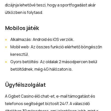
dizájnja lehetővé teszi, hogy a sportfogadást akár
útközben is folytasd.
Mobilos játék
Alkalmazás: Android és iOS verziók.
Mobil web: Az összes funkció elérhető böngészőn
keresztül.
Gyors betöltés: Az oldalak 2 másodpercen belül
betöltődnek, még 4G hálózaton is.
Ügyfélszolgálat
A Ggbet Casino élő chat-et, e‑mail támogatást és
telefonos segítséget biztosít 24/7. A válaszidő