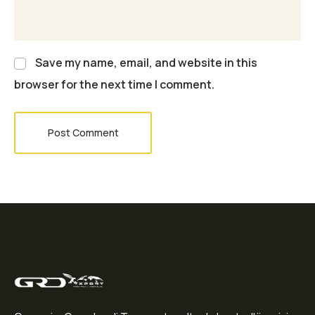
Save my name, email, and website in this
browser for the next time I comment.
Post Comment