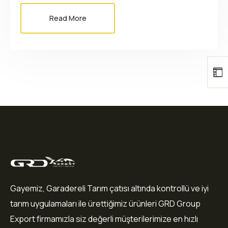
Read More
Gayemiz, Garadereli Tarım çatısı altında kontrollü ve iyi
tarım uygulamaları ile ürettiğimiz ürünleri GRD Group
Export firmamızla siz değerli müşterilerimize en hızlı