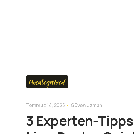
Uncategorized
Temmuz 14, 2025
Güven Uzman
3 Experten‑Tipps