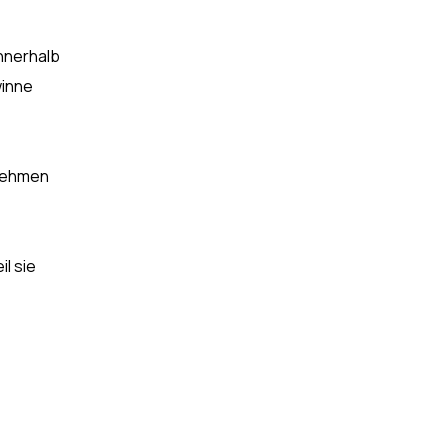
innerhalb
winne
 nehmen
il sie