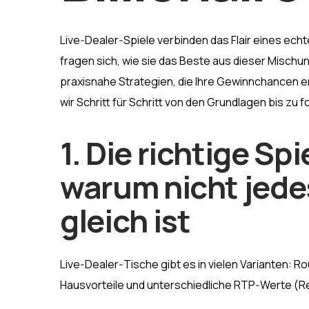
Live‑Dealer‑Spiele verbinden das Flair eines ec
fragen sich, wie sie das Beste aus dieser Mischun
praxisnahe Strategien, die Ihre Gewinnchancen er
wir Schritt für Schritt von den Grundlagen bis zu
1. Die richtige Sp
warum nicht jede
gleich ist
Live‑Dealer‑Tische gibt es in vielen Varianten: R
Hausvorteile und unterschiedliche RTP‑Werte (Re