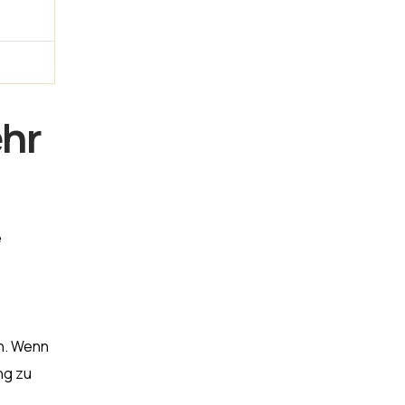
ehr
e
en. Wenn
ng zu