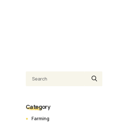
Ara
Category
Farming