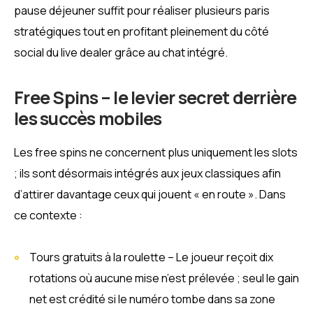
pause déjeuner suffit pour réaliser plusieurs paris
stratégiques tout en profitant pleinement du côté
social du live dealer grâce au chat intégré.
Free Spins – le levier secret derrière
les succès mobiles
Les free spins ne concernent plus uniquement les slots
; ils sont désormais intégrés aux jeux classiques afin
d’attirer davantage ceux qui jouent « en route ». Dans
ce contexte :
Tours gratuits à la roulette – Le joueur reçoit dix
rotations où aucune mise n’est prélevée ; seul le gain
net est crédité si le numéro tombe dans sa zone