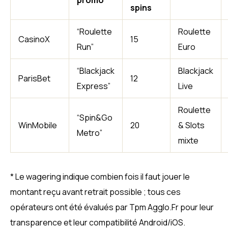
promo
spins
“Roulette
Roulette
CasinoX
15
Run”
Euro
“Blackjack
Blackjack
ParisBet
12
Express”
Live
Roulette
“Spin&Go
WinMobile
20
& Slots
Metro”
mixte
* Le wagering indique combien fois il faut jouer le
montant reçu avant retrait possible ; tous ces
opérateurs ont été évalués par Tpm Agglo.Fr pour leur
transparence et leur compatibilité Android/iOS.