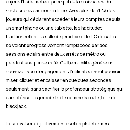
aujourd’hui le moteur principal de la croissance du
secteur des casinos en ligne. Avec plus de 70 % des
joueurs qui déclarent accéder à leurs comptes depuis
un smartphone ou une tablette, les habitudes
traditionnelles – la salle de jeux fixe et le PC de salon –
se voient progressivement remplacées par des
sessions éclairs entre deux arrêts de métro ou
pendant une pause café. Cette mobilité génère un
nouveau type d’engagement : l’utilisateur veut pouvoir
miser, cliquer et encaisser en quelques secondes
seulement, sans sacrifier la profondeur stratégique qui
caractérise les jeux de table comme la roulette ou le
blackjack.
Pour évaluer objectivement quelles plateformes