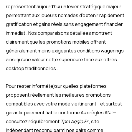
représentent aujourd’hui un levier stratégique majeur
permettant aux joueurs nomades d’obtenir rapidement
gratification et gains réels sans engagement financier
immédiat . Nos comparaisons détaillées montrent
clairement que les promotions mobiles offrent
généralement moins exigeantes conditions wagerings
ainsi qu’une valeur nette supérieure face aux offres
desktop traditionnelles .
Pour rester informé(e)sur quelles plateformes
proposent réellement les meilleures promotions
compatibles avec votre mode vie itinérant—et surtout
garantir paiement fiable conforme Aux règles ANJ—
consultez régulièrement
Tpm Agglo.Fr
, site
indépendant reconnu parmi nos pairs comme