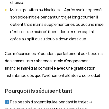
choisie.
Mains gratuites au blackjack – Après avoir dépensé
son solde initiale pendant un trajet long courrier, il
obtient trois mains supplémentaires où aucune mise
n’est requise mais où il peut doubler son capital
grâce au split ou au double down classique.
Ces mécanismes répondent parfaitement aux besoins
des commuters : absence totale d’engagement
financier immédiat combinée avec une gratification
instantanée dès que l’événement aléatoire se produit.
Pourquoi ils séduisent tant
Pas besoin d’argent liquide pendant le trajet →