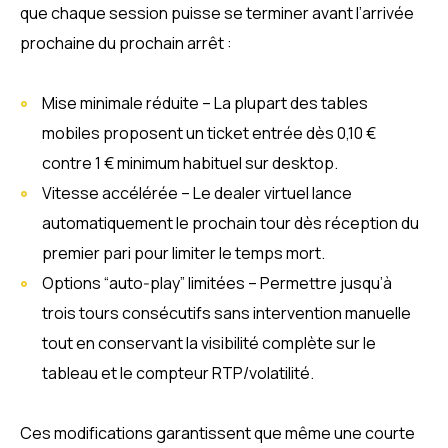
que chaque session puisse se terminer avant l’arrivée
prochaine du prochain arrêt :
Mise minimale réduite – La plupart des tables
mobiles proposent un ticket entrée dès 0,10 €
contre 1 € minimum habituel sur desktop.
Vitesse accélérée – Le dealer virtuel lance
automatiquement le prochain tour dès réception du
premier pari pour limiter le temps mort.
Options “auto‑play” limitées – Permettre jusqu’à
trois tours consécutifs sans intervention manuelle
tout en conservant la visibilité complète sur le
tableau et le compteur RTP/volatilité.
Ces modifications garantissent que même une courte