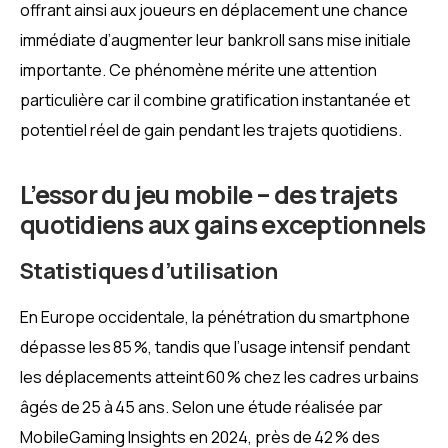
offrant ainsi aux joueurs en déplacement une chance
immédiate d’augmenter leur bankroll sans mise initiale
importante. Ce phénomène mérite une attention
particulière car il combine gratification instantanée et
potentiel réel de gain pendant les trajets quotidiens.
L’essor du jeu mobile – des trajets
quotidiens aux gains exceptionnels
Statistiques d’utilisation
En Europe occidentale, la pénétration du smartphone
dépasse les 85 %, tandis que l’usage intensif pendant
les déplacements atteint 60 % chez les cadres urbains
âgés de 25 à 45 ans. Selon une étude réalisée par
MobileGaming Insights en 2024, près de 42 % des