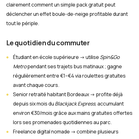
clairement comment un simple pack gratuit peut
déclencher un effet boule‑de‑neige profitable durant
tout le périple.
Le quotidien du commuter
Étudiant en école supérieure → utilise
Spin&Go
Metro
pendant ses trajets bus matinaux ; gagne
régulièrement entre €1–€4 via roulettes gratuites
avant chaque cours.
Senior retraité habitant Bordeaux → profite déjà
depuis six mois du
Blackjack Express
, accumulant
environ €30/mois grâce aux mains gratuites offertes
lors ses promenades quotidiennes au parc.
Freelance digital nomade → combine plusieurs