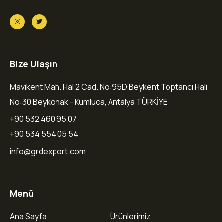
Bize Ulaşın
Mavikent Mah. Hal 2 Cad. No:95D Beykent Toptancı Hali
No:30 Beykonak - Kumluca, Antalya TÜRKİYE
+90 532 460 95 07
+90 534 554 05 54
info@grdexport.com
Menü
Ana Sayfa
Ürünlerimiz