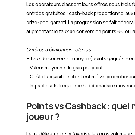
Les opérateurs classent leurs offres sous trois
entrées gratuites ; cash‑back proportionnel aux
prize‑pool garanti. La progression se fait génér
augmentant le taux de conversion points→€ ou la 
Critères d’évaluation retenus
– Taux de conversion moyen (points gagnés ÷ eu
– Valeur moyenne du gain par point
– Coût d’acquisition client estimé via promotion ini
– Impact sur la fréquence hebdomadaire moyenn
Points vs Cashback : quel m
joueur ?
Le modèle « points » favorise les gros volumeurs 