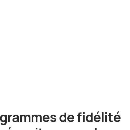
grammes de fidélité