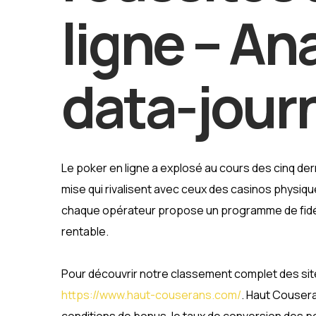
ligne – An
data‑jour
Le poker en ligne a explosé au cours des cinq de
mise qui rivalisent avec ceux des casinos physiq
chaque opérateur propose un programme de fidélit
rentable.
Pour découvrir notre classement complet des site
https://www.haut-couserans.com/
. Haut Couser