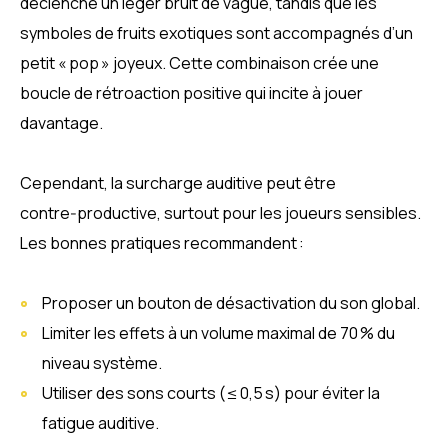
déclenche un léger bruit de vague, tandis que les
symboles de fruits exotiques sont accompagnés d’un
petit « pop » joyeux. Cette combinaison crée une
boucle de rétroaction positive qui incite à jouer
davantage.
Cependant, la surcharge auditive peut être
contre‑productive, surtout pour les joueurs sensibles.
Les bonnes pratiques recommandent :
Proposer un bouton de désactivation du son global.
Limiter les effets à un volume maximal de 70 % du
niveau système.
Utiliser des sons courts (≤ 0,5 s) pour éviter la
fatigue auditive.