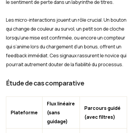
le sentiment de perte dans un labyrinthe de titres.
Les micro‑interactions jouent un rôle crucial. Un bouton
qui change de couleur au survol, un petit son de cloche
lorsqu’une mise est confirmée, ou encore un compteur
qui s’anime lors du chargement d’un bonus, offrent un
feedback immédiat. Ces signaux rassurent le novice qui
pourrait autrement douter de la fiabilité du processus.
Étude de cas comparative
Flux linéaire
Parcours guidé
Plateforme
(sans
(avec filtres)
guidage)