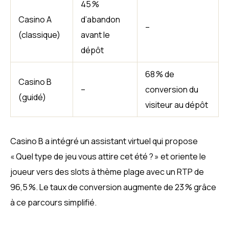
45 %
Casino A
d’abandon
–
(classique)
avant le
dépôt
68 % de
Casino B
–
conversion du
(guidé)
visiteur au dépôt
Casino B a intégré un assistant virtuel qui propose
« Quel type de jeu vous attire cet été ? » et oriente le
joueur vers des slots à thème plage avec un RTP de
96,5 %. Le taux de conversion augmente de 23 % grâce
à ce parcours simplifié.