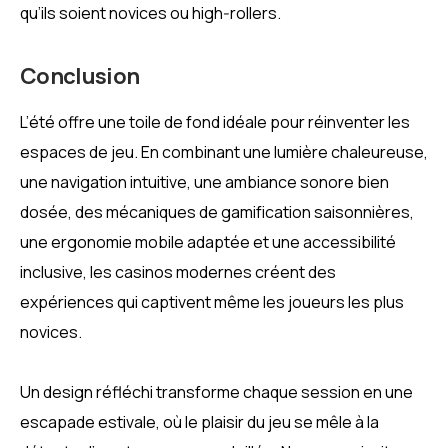
qu’ils soient novices ou high‑rollers.
Conclusion
L’été offre une toile de fond idéale pour réinventer les
espaces de jeu. En combinant une lumière chaleureuse,
une navigation intuitive, une ambiance sonore bien
dosée, des mécaniques de gamification saisonnières,
une ergonomie mobile adaptée et une accessibilité
inclusive, les casinos modernes créent des
expériences qui captivent même les joueurs les plus
novices.
Un design réfléchi transforme chaque session en une
escapade estivale, où le plaisir du jeu se mêle à la