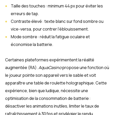
Taille des touches : minimum 44 px pour éviter les
erreurs de tap.
Contraste élevé : texte blanc sur fond sombre ou
vice‑versa, pour contrer l’éblouissement.
Mode sombre : réduit la fatigue oculaire et
économise la batterie.
Certaines plateformes expérimentent la réalité
augmentée (RA).
AquaCasino
propose une fonction où
le joueur pointe son appareil vers le sable et voit
apparaître une table de roulette holographique. Cette
expérience, bien que ludique, nécessite une
optimisation de la consommation de batterie :
désactiver les animations inutiles, limiter le taux de
rafraîchissement à 30 fps et privilégier le rendu