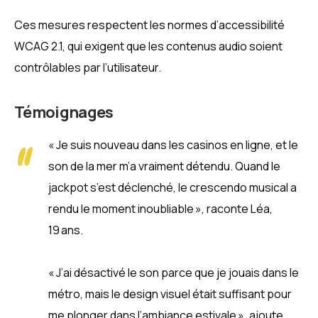
Ces mesures respectent les normes d’accessibilité
WCAG 2.1, qui exigent que les contenus audio soient
contrôlables par l’utilisateur.
Témoignages
« Je suis nouveau dans les casinos en ligne, et le
son de la mer m’a vraiment détendu. Quand le
jackpot s’est déclenché, le crescendo musical a
rendu le moment inoubliable », raconte Léa,
19 ans.
« J’ai désactivé le son parce que je jouais dans le
métro, mais le design visuel était suffisant pour
me plonger dans l’ambiance estivale », ajoute