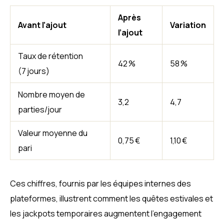
Après
Avant l’ajout
Variation
l’ajout
Taux de rétention
42 %
58 %
(7 jours)
Nombre moyen de
3,2
4,7
parties/jour
Valeur moyenne du
0,75 €
1,10 €
pari
Ces chiffres, fournis par les équipes internes des
plateformes, illustrent comment les quêtes estivales et
les jackpots temporaires augmentent l’engagement