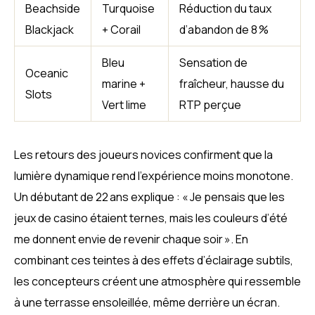
Beachside
Turquoise
Réduction du taux
Blackjack
+ Corail
d’abandon de 8 %
Bleu
Sensation de
Oceanic
marine +
fraîcheur, hausse du
Slots
Vert lime
RTP perçue
Les retours des joueurs novices confirment que la
lumière dynamique rend l’expérience moins monotone.
Un débutant de 22 ans explique : « Je pensais que les
jeux de casino étaient ternes, mais les couleurs d’été
me donnent envie de revenir chaque soir ». En
combinant ces teintes à des effets d’éclairage subtils,
les concepteurs créent une atmosphère qui ressemble
à une terrasse ensoleillée, même derrière un écran.