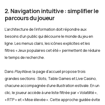
2. Navigation intuitive : simplifier le
parcours du joueur
L’architecture de l’information doit répondre aux
besoins d’un public qui découvre le monde du jeu en
ligne. Les menus clairs, les icônes explicites et les
filtres « Jeux populaires cet été » permettent de réduire
le temps de recherche.
Dans
PlayWave
, la page d’accueil propose trois
grandes sections : Slots, Table Games et Live Casino,
chacune accompagnée d’une illustration estivale. En un
clic, le joueur accède à une liste filtrée par « Volatilité »,
« RTP » et « Mise élevée ». Cette approche guidée évite