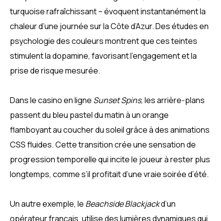
turquoise rafraîchissant – évoquent instantanément la
chaleur d’une journée sur la Côte d’Azur. Des études en
psychologie des couleurs montrent que ces teintes
stimulent la dopamine, favorisant l’engagement et la
prise de risque mesurée.
Dans le casino en ligne
Sunset Spins
, les arrière‑plans
passent du bleu pastel du matin à un orange
flamboyant au coucher du soleil grâce à des animations
CSS fluides. Cette transition crée une sensation de
progression temporelle qui incite le joueur à rester plus
longtemps, comme s’il profitait d’une vraie soirée d’été.
Un autre exemple, le
Beachside Blackjack
d’un
opérateur français, utilise des lumières dynamiques qui