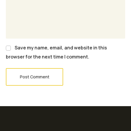
Save my name, email, and website in this
browser for the next time I comment.
Post Comment