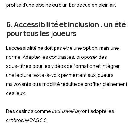
profite d’une piscine ou d’un barbecue en plein air.
6. Accessibilité et inclusion : un été
pour tous les joueurs
L’accessibilité ne doit pas être une option, mais une
norme. Adapter les contrastes, proposer des
sous‑titres pour les vidéos de formation et intégrer
une lecture texte‑à‑voix permettent aux joueurs
malvoyants ou à mobilité réduite de profiter pleinement
des jeux.
Des casinos comme
InclusivePlay
ont adopté les
critères WCAG 2.2 :