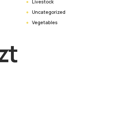
Livestock
Uncategorized
Vegetables
zt