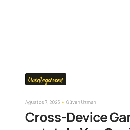
Uncategorized
Ağustos 7, 2025
Güven Uzman
Cross‑Device Ga