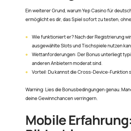
Ein weiterer Grund, warum Yep Casino für deutsche
ermöglicht es dir, das Spiel sofort zu testen, ohn
Wie funktioniert er? Nach der Registrierung wird
ausgewählte Slots und Tischspiele nutzen kan
Wettanforderungen: Der Bonus unterliegt typ
anderen Anbietern moderat sind.
Vorteil: Du kannst die Cross‑Device‑Funktion 
Warning: Lies die Bonusbedingungen genau. Manc
deine Gewinnchancen verringern.
Mobile Erfahrung: