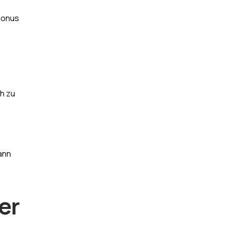
 Bonus
h zu
ann
er