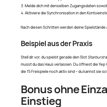
Melde dich mit denselben Zugangsdaten sowohl 
Aktiviere die Synchronisation in den Kontoeins
Nach diesen Schritten werden deine Spielstände
Beispiel aus der Praxis
Stell dir vor, du spielst gerade den Slot
Starburst
a
musst du das Haus verlassen. Du öffnest die Yep
die 15 Freispiele noch aktiv sind – du kannst sie 
Bonus ohne Einza
Einstieg