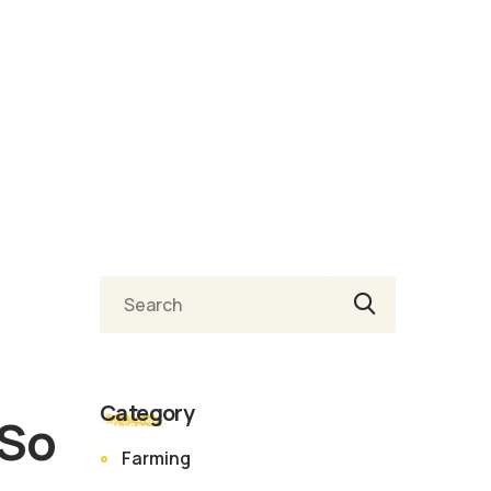
Ara
Category
 So
Farming