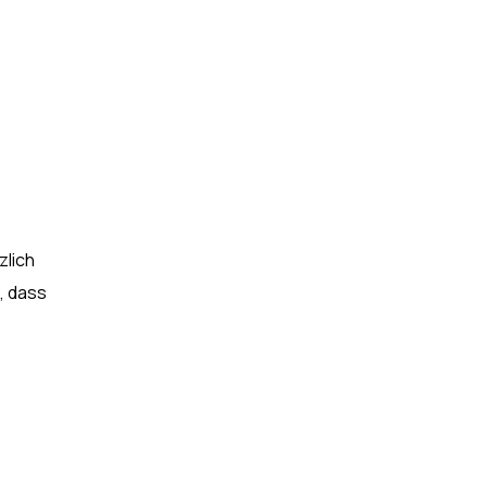
zlich
, dass