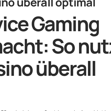
ino überall optimal
ice Gaming
macht: So nut
ino überall