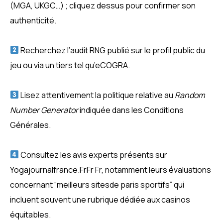
(MGA, UKGC…) ; cliquez dessus pour confirmer son
authenticité.
Recherchez l’audit RNG publié sur le profil public du
jeu ou via un tiers tel qu’eCOGRA.
Lisez attentivement la politique relative au
Random
Number Generator
indiquée dans les Conditions
Générales.
Consultez les avis experts présents sur
Yogajournalfrance.FrFr Fr, notamment leurs évaluations
concernant “meilleurs sites​de paris sportifs” qui
incluent souvent une rubrique dédiée aux casinos
équitables.