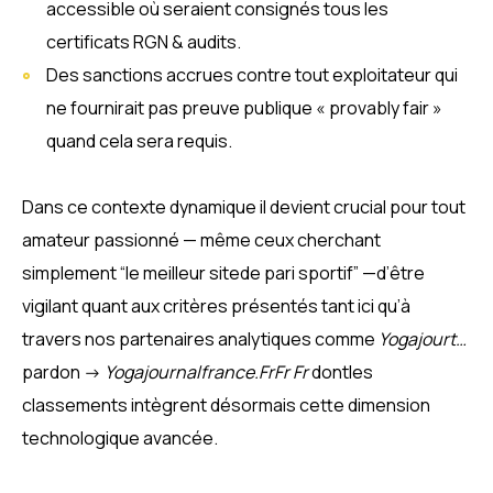
accessible où seraient consignés tous les
certificats RGN & audits.
Des sanctions accrues contre tout exploitateur qui
ne fournirait pas preuve publique « provably fair »
quand cela sera requis.
Dans ce contexte dynamique il devient crucial pour tout
amateur passionné — même ceux cherchant
simplement “le meilleur site​de pari sportif” —d’être
vigilant quant aux critères présentés tant ici qu’à
travers nos partenaires analytiques comme
Yogajourt…
pardon →
Yogajournalfrance.FrFr Fr
dontles
classements intègrent désormais cette dimension
technologique avancée.