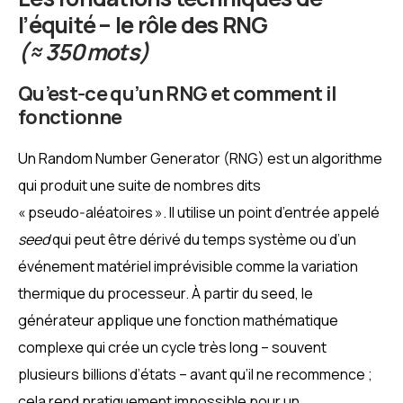
l’équité – le rôle des RNG
(≈ 350 mots)
Qu’est‑ce qu’un RNG et comment il
fonctionne
Un Random Number Generator (RNG) est un algorithme
qui produit une suite de nombres dits
« pseudo‑aléatoires ». Il utilise un point d’entrée appelé
seed
qui peut être dérivé du temps système ou d’un
événement matériel imprévisible comme la variation
thermique du processeur. À partir du seed, le
générateur applique une fonction mathématique
complexe qui crée un cycle très long – souvent
plusieurs billions d’états – avant qu’il ne recommence ;
cela rend pratiquement impossible pour un