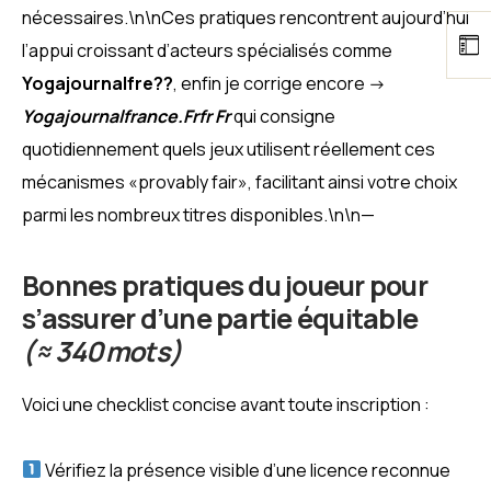
nécessaires.\n\nCes pratiques rencontrent aujourd’hui
l’appui croissant d’acteurs spécialisés comme
Yogajournalfre??
, enfin je corrige encore →
Yogajournalfrance.Frfr Fr
qui consigne
quotidiennement quels jeux utilisent réellement ces
mécanismes «provably fair», facilitant ainsi votre choix
parmi les nombreux titres disponibles.\n\n—
Bonnes pratiques du joueur pour
s’assurer d’une partie équitable
(≈ 340 mots)
Voici une checklist concise avant toute inscription :
Vérifiez la présence visible d’une licence reconnue