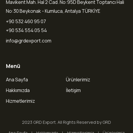
Mavikent Mah. Hal 2 Cad. No:95D Beykent Toptancı Hali
No:30 Beykonak - Kumluca, Antalya TÜRKİYE
+90 532 460 95 07
+90 534 554 05 54
info@grdexport.com
Menü
Ana Sayfa
Ürünlerimiz
Hakkımızda
İletişim
Hizmetlerimiz
2023 GRD Export. All Rights Reserved by GRD
Ana Sayfa
Hakkımızda
Hizmetlerimiz
Ürünlerimiz