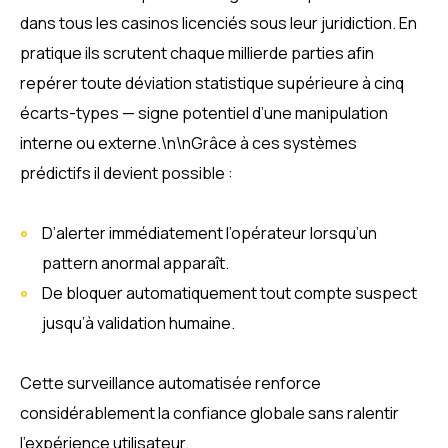
dans tous les casinos licenciés sous leur juridiction. En
pratique ils scrutent chaque millierde parties afin
repérer toute déviation statistique supérieure à cinq
écarts-types — signe potentiel d’une manipulation
interne ou externe.\n\nGrâce à ces systèmes
prédictifs il devient possible :
D’alerter immédiatement l’opérateur lorsqu’un
pattern anormal apparaît.
De bloquer automatiquement tout compte suspect
jusqu’à validation humaine.
Cette surveillance automatisée renforce
considérablement la confiance globale sans ralentir
l’expérience utilisateur.