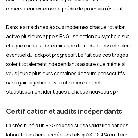
observateur externe de prédire le prochain résultat.
Dans les machines à sous modernes chaque rotation
active plusieurs appels RNG : sélection du symbole sur
chaque rouleau, détermination du mode bonus et calcul
éventuel du jackpot progressif. Le fait que ces tirages
soient totalement indépendants assure que même si
vous jouez plusieurs centaines de tours consécutifs
sans gain significatif, vos chances restent
statistiquement identiques à chaque nouveau spin.
Certification et audits indépendants
La crédibilité d’un RNG repose sur sa validation par des
laboratoires tiers accrédités tels qu’eCOGRA ou iTech