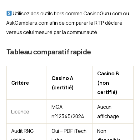
Utilisez des outils tiers comme CasinoGuru.com ou
AskGamblers.com afin de comparer le RTP déclaré
versus celui mesuré par la communauté.
Tableau comparatif rapide
Casino B
Casino A
Critère
(non
(certifié)
certifié)
MGA
Aucun
Licence
n°12345/2024
affichage
Audit RNG
Oui – PDF iTech
Non