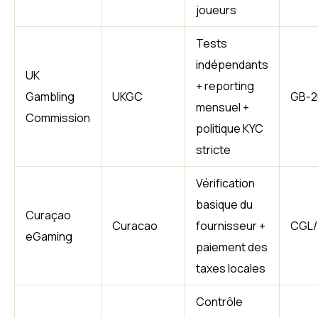
joueurs
Tests
indépendants
UK
+ reporting
Gambling
UKGC
GB‑2
mensuel +
Commission
politique KYC
stricte
Vérification
basique du
Curaçao
Curacao
fournisseur +
CGL/
eGaming
paiement des
taxes locales
Contrôle