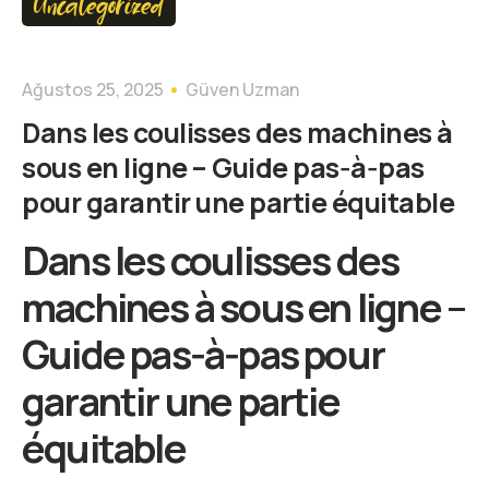
Uncategorized
Ağustos 25, 2025
Güven Uzman
Dans les coulisses des machines à
sous en ligne – Guide pas‑à‑pas
pour garantir une partie équitable
Dans les coulisses des
machines à sous en ligne –
Guide pas‑à‑pas pour
garantir une partie
équitable