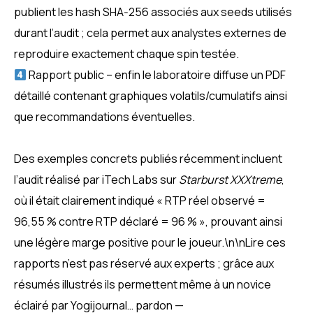
publient les hash SHA‑256 associés aux seeds utilisés
durant l’audit ; cela permet aux analystes externes de
reproduire exactement chaque spin testée.
Rapport public – enfin le laboratoire diffuse un PDF
détaillé contenant graphiques volatils/cumulatifs ainsi
que recommandations éventuelles.
Des exemples concrets publiés récemment incluent
l’audit réalisé par iTech Labs sur
Starburst XXXtreme
,
où il était clairement indiqué « RTP réel observé =
96,55 % contre RTP déclaré = 96 % », prouvant ainsi
une légère marge positive pour le joueur.\n\nLire ces
rapports n’est pas réservé aux experts ; grâce aux
résumés illustrés ils permettent même à un novice
éclairé par Yogijournal… pardon —