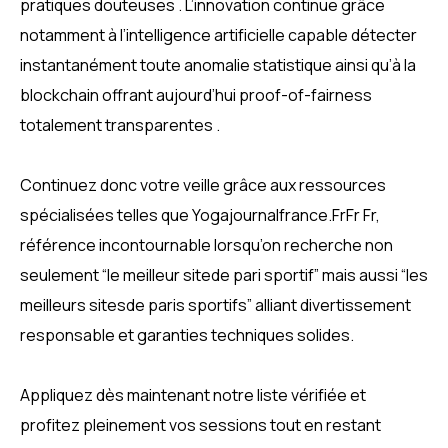
pratiques douteuses . L’innovation continue grâce
notamment à l’intelligence artificielle capable détecter
instantanément toute anomalie statistique ainsi qu’à la
blockchain offrant aujourd’hui proof-of-fairness
totalement transparentes .
Continuez donc votre veille grâce aux ressources
spécialisées telles que Yogajournalfrance.FrFr Fr,
référence incontournable lorsqu’on recherche non
seulement “le meilleur site​de pari sportif” mais aussi “les
meilleurs sites​de paris sportifs” alliant divertissement
responsable et garanties techniques solides.​
Appliquez dès maintenant notre liste vérifiée et
profitez pleinement vos sessions tout en restant