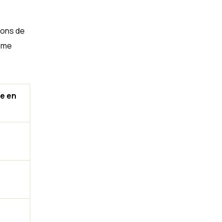
ions de
même
le en