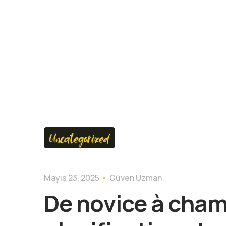
Uncategorized
Mayıs 23, 2025
Güven Uzman
De novice à cha