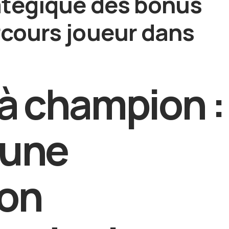
ratégique des bonus
rcours joueur dans
 à champion :
une
ion