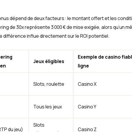
onus dépend de deux facteurs : le montant offert et les condit
ring de 30x représente 3 000 € de mise exigée, alors qu’un 
différence influe directement sur le ROI potentiel.
ering
Exemple de casino fiab
Jeux éligibles
en
ligne
Slots, roulette
Casino X
Tous les jeux
Casino Y
Slots
RTP du jeu)
Casino Z