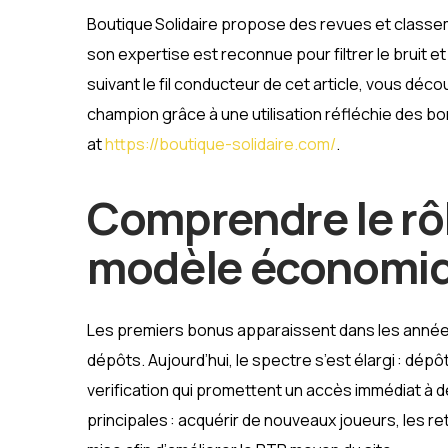
Boutique Solidaire propose des revues et classemen
son expertise est reconnue pour filtrer le bruit e
suivant le fil conducteur de cet article, vous dé
champion grâce à une utilisation réfléchie des b
at
https://boutique-solidaire.com/
.
Comprendre le rô
modèle économiq
Les premiers bonus apparaissent dans les années
dépôts. Aujourd’hui, le spectre s’est élargi : d
verification qui promettent un accès immédiat à d
principales : acquérir de nouveaux joueurs, les 