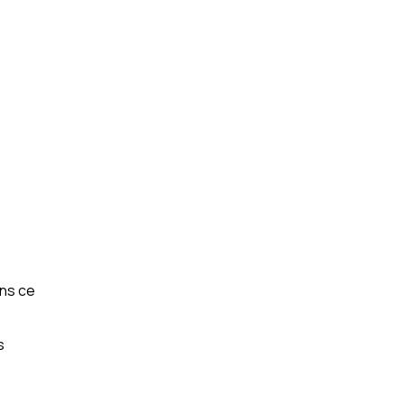
ans ce
s