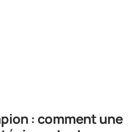
mpion : comment une