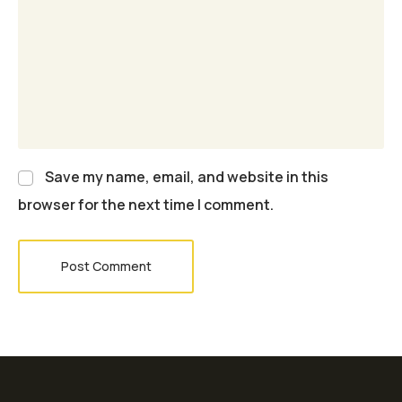
Save my name, email, and website in this
browser for the next time I comment.
Post Comment