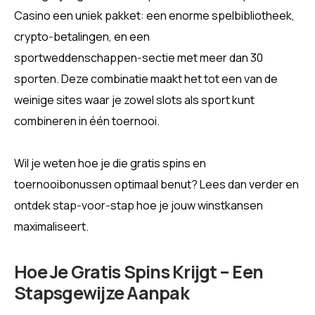
Casino een uniek pakket: een enorme spelbibliotheek,
crypto‑betalingen, en een
sportweddenschappen‑sectie met meer dan 30
sporten. Deze combinatie maakt het tot een van de
weinige sites waar je zowel slots als sport kunt
combineren in één toernooi.
Wil je weten hoe je die gratis spins en
toernooibonussen optimaal benut? Lees dan verder en
ontdek stap‑voor‑stap hoe je jouw winstkansen
maximaliseert.
Hoe Je Gratis Spins Krijgt – Een
Stapsgewijze Aanpak