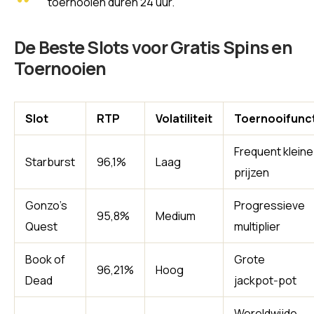
toernooien duren 24 uur.
De Beste Slots voor Gratis Spins en
Toernooien
Slot
RTP
Volatiliteit
Toernooifunc
Frequent kleine
Starburst
96,1%
Laag
prijzen
Gonzo’s
Progressieve
95,8%
Medium
Quest
multiplier
Book of
Grote
96,21%
Hoog
Dead
jackpot‑pot
Wereldwijde