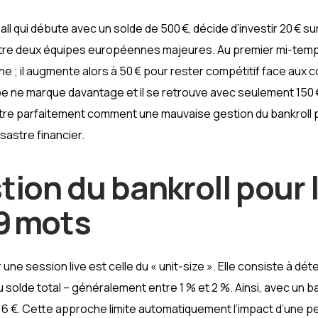
l qui débute avec un solde de 500 €, décide d’investir 20 € s
ntre deux équipes européennes majeures. Au premier mi‑tem
e ; il augmente alors à 50 € pour rester compétitif face aux c
ipe ne marque davantage et il se retrouve avec seulement 150 
lustre parfaitement comment une mauvaise gestion du bankroll 
sastre financier.
tion du bankroll pour 
99 mots
une session live est celle du « unit‑size ». Elle consiste à dét
solde total – généralement entre 1 % et 2 %. Ainsi, avec un ba
t 16 €. Cette approche limite automatiquement l’impact d’une p