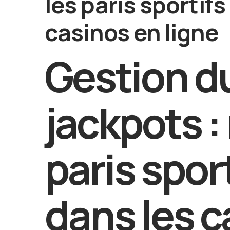
les paris sportifs
casinos en ligne
Gestion du
jackpots :
paris sport
dans les c