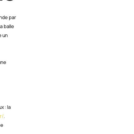
onde par
a balle
e un
une
 : la
r/
.
ne