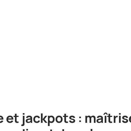
 et jackpots : maîtris