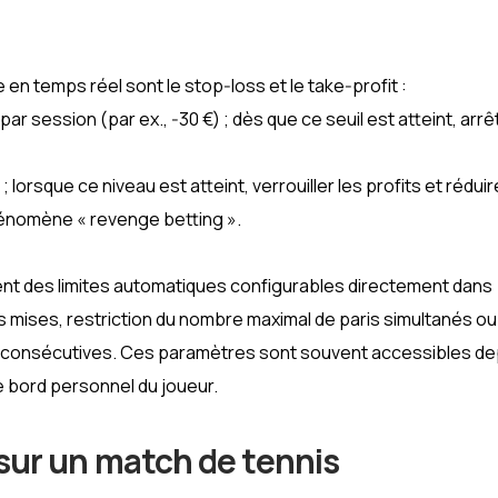
en temps réel sont le stop‑loss et le take‑profit :
ar session (par ex., ‑30 €) ; dès que ce seuil est atteint, arrê
 ; lorsque ce niveau est atteint, verrouiller les profits et réduir
hénomène « revenge betting ».
t des limites automatiques configurables directement dans
des mises, restriction du nombre maximal de paris simultanés o
s consécutives. Ces paramètres sont souvent accessibles dep
e bord personnel du joueur.
 sur un match de tennis