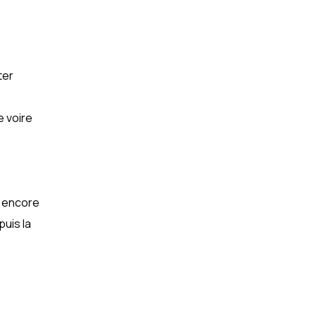
ter
e voire
u encore
uis la