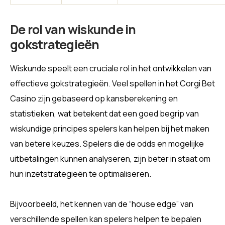
De rol van wiskunde in
gokstrategieën
Wiskunde speelt een cruciale rol in het ontwikkelen van
effectieve gokstrategieën. Veel spellen in het Corgi Bet
Casino zijn gebaseerd op kansberekening en
statistieken, wat betekent dat een goed begrip van
wiskundige principes spelers kan helpen bij het maken
van betere keuzes. Spelers die de odds en mogelijke
uitbetalingen kunnen analyseren, zijn beter in staat om
hun inzetstrategieën te optimaliseren.
Bijvoorbeeld, het kennen van de “house edge” van
verschillende spellen kan spelers helpen te bepalen