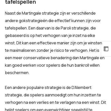
tafelspellen
Naast de Martingale strategie zijn er verschillende
andere gokstrategieën die effectief kunnen zijn voor
tafelspellen. Een daarvan is de Paroli strategie, die
gebaseerd is op het verhogen van je inzet na elke
winst. Dit kan een effectieve manier zijn om je winsten
te maximaliseren zonder je risico te verhogen. Het is
een meer conservatieve benadering dan Martingale en
kan goed werken voor spelers die hun bankroll willen
beschermen.
Een andere populaire strategie is de D’Alembert
strategie, die spelers aanmoedigt om hun inzetten te
verhogen na een verlies en te verlagen na een winst. Dit
helpt spelers om een evenwichtiger speelstijl te