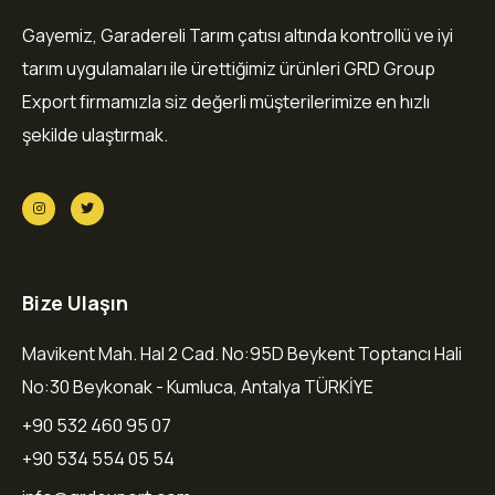
Gayemiz, Garadereli Tarım çatısı altında kontrollü ve iyi
tarım uygulamaları ile ürettiğimiz ürünleri GRD Group
Export firmamızla siz değerli müşterilerimize en hızlı
şekilde ulaştırmak.
Bize Ulaşın
Mavikent Mah. Hal 2 Cad. No:95D Beykent Toptancı Hali
No:30 Beykonak - Kumluca, Antalya TÜRKİYE
+90 532 460 95 07
+90 534 554 05 54