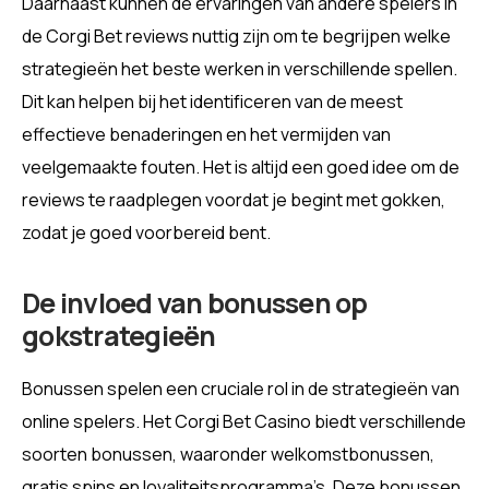
Daarnaast kunnen de ervaringen van andere spelers in
de Corgi Bet reviews nuttig zijn om te begrijpen welke
strategieën het beste werken in verschillende spellen.
Dit kan helpen bij het identificeren van de meest
effectieve benaderingen en het vermijden van
veelgemaakte fouten. Het is altijd een goed idee om de
reviews te raadplegen voordat je begint met gokken,
zodat je goed voorbereid bent.
De invloed van bonussen op
gokstrategieën
Bonussen spelen een cruciale rol in de strategieën van
online spelers. Het Corgi Bet Casino biedt verschillende
soorten bonussen, waaronder welkomstbonussen,
gratis spins en loyaliteitsprogramma’s. Deze bonussen