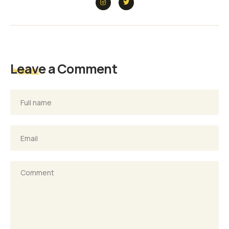
Leave a Comment