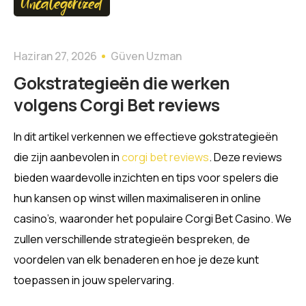
Uncategorized
Haziran 27, 2026
Güven Uzman
Gokstrategieën die werken
volgens Corgi Bet reviews
In dit artikel verkennen we effectieve gokstrategieën
die zijn aanbevolen in
corgi bet reviews
. Deze reviews
bieden waardevolle inzichten en tips voor spelers die
hun kansen op winst willen maximaliseren in online
casino’s, waaronder het populaire Corgi Bet Casino. We
zullen verschillende strategieën bespreken, de
voordelen van elk benaderen en hoe je deze kunt
toepassen in jouw spelervaring.