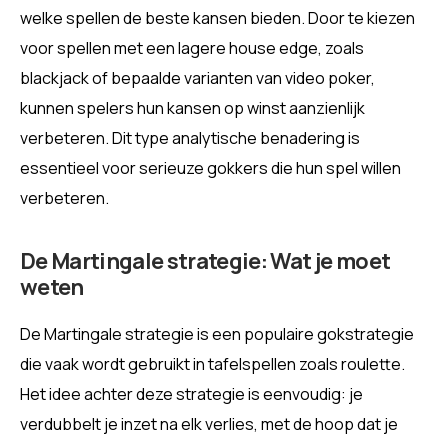
welke spellen de beste kansen bieden. Door te kiezen
voor spellen met een lagere house edge, zoals
blackjack of bepaalde varianten van video poker,
kunnen spelers hun kansen op winst aanzienlijk
verbeteren. Dit type analytische benadering is
essentieel voor serieuze gokkers die hun spel willen
verbeteren.
De Martingale strategie: Wat je moet
weten
De Martingale strategie is een populaire gokstrategie
die vaak wordt gebruikt in tafelspellen zoals roulette.
Het idee achter deze strategie is eenvoudig: je
verdubbelt je inzet na elk verlies, met de hoop dat je