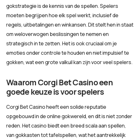
gokstrategie is de kennis van de spellen. Spelers
moeten begrijpen hoe elk spel werkt, inclusief de
regels, uitbetalingen en winkansen. Dit stelt hen in staat
om weloverwogen beslissingen te nemen en
strategisch in te zetten. Het is ook cruciaal om je
emoties onder controle te houden en niet impulsief te
gokken, wat een grote valkuil kan zijn voor veel spelers.
Waarom Corgi Bet Casino een
goede keuze is voor spelers
Corgi Bet Casino heeft een solide reputatie
opgebouwd in de online gokwereld, en dit is niet zonder
reden. Het casino biedt een breed scala aan spellen,
van gokkasten tot tafelspellen, wat het aantrekkelijk