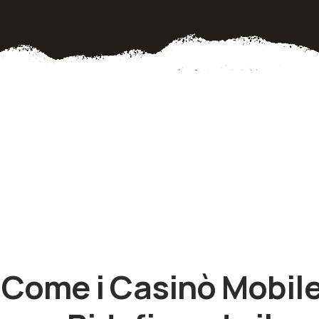
 Come i Casinò Mobil