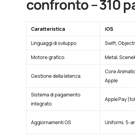
confronto – 310 p
Caratteristica
iOS
Linguaggi di sviluppo
Swift, Object
Motore grafico
Metal, SceneK
Core Animati
Gestione della latenza
Apple
Sistema di pagamento
Apple Pay (t
integrato
Aggiornamenti OS
Uniformi, 5‑