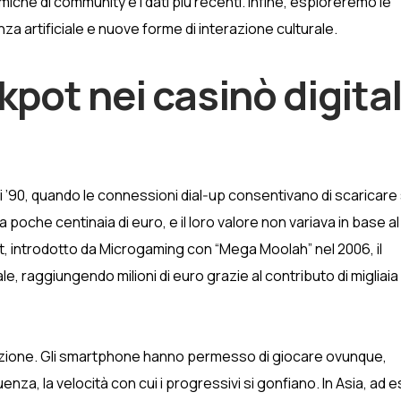
iche di community e i dati più recenti. Infine, esploreremo le
nza artificiale e nuove forme di interazione culturale.
ckpot nei casinò digital
ni ’90, quando le connessioni dial‑up consentivano di scaricare
ti a poche centinaia di euro, e il loro valore non variava in base 
ot, introdotto da Microgaming con “Mega Moolah” nel 2006, il
 raggiungendo milioni di euro grazie al contributo di migliaia 
luzione. Gli smartphone hanno permesso di giocare ovunque,
za, la velocità con cui i progressivi si gonfiano. In Asia, ad 