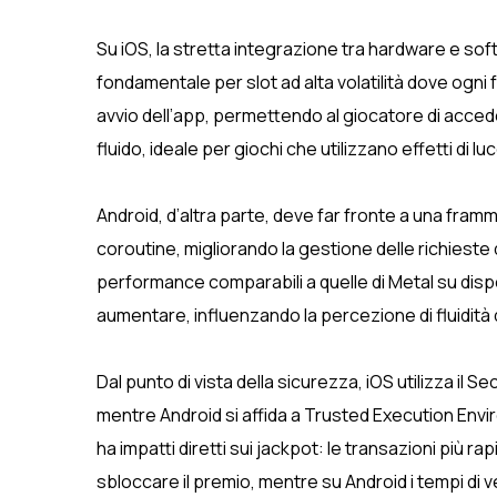
Su iOS, la stretta integrazione tra hardware e so
fondamentale per slot ad alta volatilità dove ogni 
avvio dell’app, permettendo al giocatore di accede
fluido, ideale per giochi che utilizzano effetti di lu
Android, d’altra parte, deve far fronte a una framme
coroutine, migliorando la gestione delle richieste 
performance comparabili a quelle di Metal su dispos
aumentare, influenzando la percezione di fluidità d
Dal punto di vista della sicurezza, iOS utilizza il 
mentre Android si affida a Trusted Execution Envi
ha impatti diretti sui jackpot: le transazioni più r
sbloccare il premio, mentre su Android i tempi di v