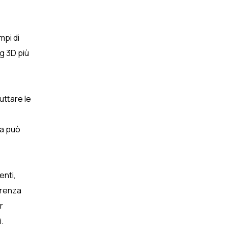
mpi di
ng 3D più
uttare le
za può
enti,
erenza
r
.