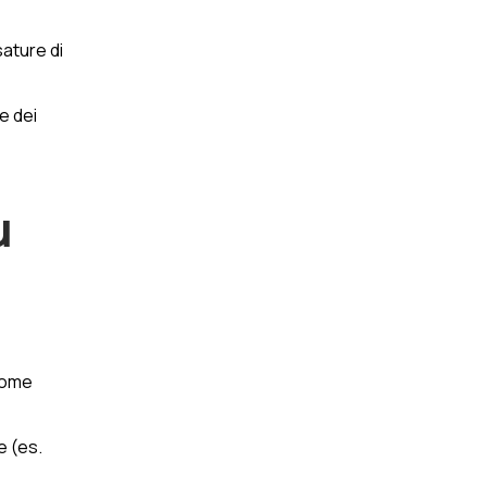
sature di
e dei
u
 home
e (es.