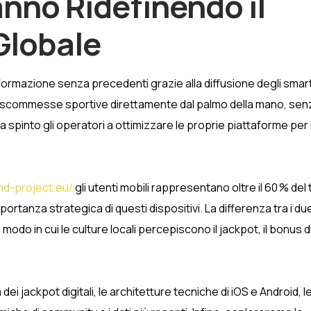
anno Ridefinendo il
Globale
sformazione senza precedenti grazie alla diffusione degli sma
 e scommesse sportive direttamente dal palmo della mano, se
 spinto gli operatori a ottimizzare le proprie piattaforme per 
nd-project.eu/
gli utenti mobili rappresentano oltre il 60 % del 
mportanza strategica di questi dispositivi. La differenza tra i du
odo in cui le culture locali percepiscono il jackpot, il bonus d
dei jackpot digitali, le architetture tecniche di iOS e Android, l