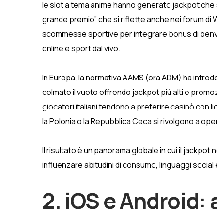
le slot a tema anime hanno generato jackpot che sup
grande premio” che si riflette anche nei forum di We
scommesse sportive per integrare bonus di benve
online e sport dal vivo.
In Europa, la normativa AAMS (ora ADM) ha introdo
colmato il vuoto offrendo jackpot più alti e prom
giocatori italiani tendono a preferire casinò con 
la Polonia o la Repubblica Ceca si rivolgono a op
Il risultato è un panorama globale in cui il jackpo
influenzare abitudini di consumo, linguaggi social 
2. iOS e Android: