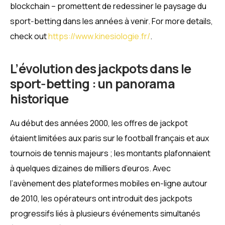
blockchain – promettent de redessiner le paysage du
sport‑betting dans les années à venir. For more details,
check out
https://www.kinesiologie.fr/
.
L’évolution des jackpots dans le
sport‑betting : un panorama
historique
Au début des années 2000, les offres de jackpot
étaient limitées aux paris sur le football français et aux
tournois de tennis majeurs ; les montants plafonnaient
à quelques dizaines de milliers d’euros. Avec
l’avènement des plateformes mobiles en‑ligne autour
de 2010, les opérateurs ont introduit des jackpots
progressifs liés à plusieurs événements simultanés