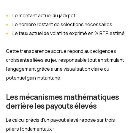
Le montant actuel du jackpot
Le nombre restant de sélections nécessaires
Le taux actuel de volatilité exprimé en % RTP estimé
Cette transparence accrue répond aux exigences
croissantes liées au jeu responsable tout en stimulant
l’engagement grâce à une visualisation claire du
potentiel gain instantané.
Les mécanismes mathématiques
derrière les payouts élevés
Le calcul précis d’un payout élevé repose sur trois
piliers fondamentaux :