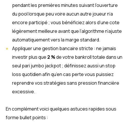
pendant les premières minutes suivant l’ouverture
du pool lorsque peu voire aucun autre joueur n’a
encore participé ; vous bénéficiez alors d’une cote
légèrement meilleure avant que l’algorithme n’ajuste
automatiquement vers la marge standard.
Appliquer une gestion bancaire stricte : ne jamais
investir plus que
2 %
de votre bankroll totale dans un
seul pari jumbo jack­pot ; définissez aussi un stop
loss quotidien afin qu’en cas perte vous puissiez
reprendre vos stratégies sans pression financière
excessive.
En complément voici quelques astuces rapides sous
forme bullet points :