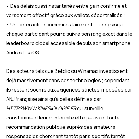
• Des délais quasi instantanés entre gain confirmé et
versement effectif grâce aux wallets décentralisés ;
• Une interaction communautaire renforcée puisque
chaque participant pourra suivre son rang exact dans le
leaderboard global accessible depuis son smartphone
Android ou iOS .
Des acteurs tels que Betclic ou Winamax investissent
déjà massivement dans ces technologies ; cependant
ils restent soumis aux exigences strictes imposées par
ANJ française ainsi qu’à celles définies par
HTTPSWWW.KINESIOLOGIE.FR
qui surveille
constamment leur conformité éthique avant toute
recommandation publique auprès des amateurs
responsables cherchant tantôt paris sportifs tantôt