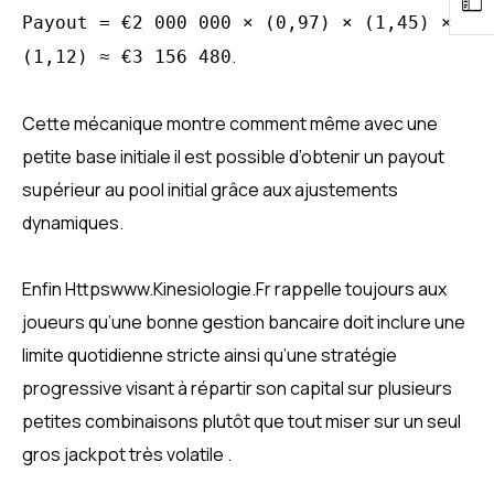
Payout = €2 000 000 × (0,97) × (1,45) × 
.
(1,12) ≈ €3 156 480
Cette mécanique montre comment même avec une
petite base initiale il est possible d’obtenir un payout
supérieur au pool initial grâce aux ajustements
dynamiques.
Enfin Httpswww.Kinesiologie.Fr rappelle toujours aux
joueurs qu’une bonne gestion bancaire doit inclure une
limite quotidienne stricte ainsi qu’une stratégie
progressive visant à répartir son capital sur plusieurs
petites combinaisons plutôt que tout miser sur un seul
gros jackpot très volatile .