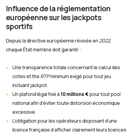
Influence de la réglementation
européenne sur les jackpots
sportifs
Depuis la directive européenne révisée en
2022
,
chaque État membre doit garantir :
Une transparence totale concernant le calcul des
cotes et the
RTP
minimum exigé pour tout jeu
incluant jackpot.
Un plafond légal fixé à
10 millions €
pour tout pool
national afin d’éviter toute distorsion économique
excessive.
L’obligation pour les opérateurs disposant d’une
licence française d’afficher clairement leurs licences