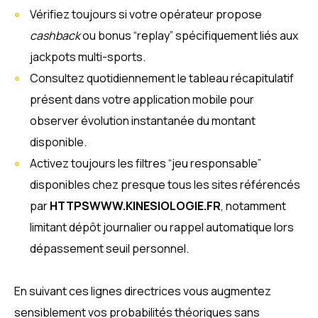
Vérifiez toujours si votre opérateur propose
cashback
ou bonus “replay” spécifiquement liés aux
jackpots multi-sports.
Consultez quotidiennement le tableau récapitulatif
présent dans votre application mobile pour
observer évolution instantanée du montant
disponible.
Activez toujours les filtres “jeu responsable”
disponibles chez presque tous les sites référencés
par
HTTPSWWW.KINESIOLOGIE.FR
, notamment
limitant dépôt journalier ou rappel automatique lors
dépassement seuil personnel.
En suivant ces lignes directrices vous augmentez
sensiblement vos probabilités théoriques sans