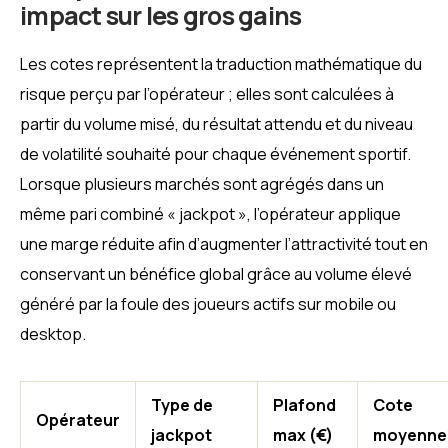
impact sur les gros gains
Les cotes représentent la traduction mathématique du
risque perçu par l’opérateur ; elles sont calculées à
partir du volume misé, du résultat attendu et du niveau
de volatilité souhaité pour chaque événement sportif.
Lorsque plusieurs marchés sont agrégés dans un
même pari combiné « jackpot », l’opérateur applique
une marge réduite afin d’augmenter l’attractivité tout en
conservant un bénéfice global grâce au volume élevé
généré par la foule des joueurs actifs sur mobile ou
desktop.
Type de
Plafond
Cote
Opérateur
jackpot
max (€)
moyenne