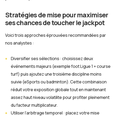
Stratégies de mise pour maximiser
ses chances de toucher le jackpot
Voici trois approches éprouvées recommandées par
nos analystes :
Diversifier ses sélections : choisissez deux
événements majeurs (exemple foot Ligue 1 + course
turf) puis ajoutez une troisième discipline moins
suivie (eSports ou badminton). Cette combinaison
réduit votre exposition globale tout en maintenant
assez haut niveau volatilite pour profiter pleinement
du facteur multiplicateur.
Utiliser l’arbitrage temporel : placez votre mise