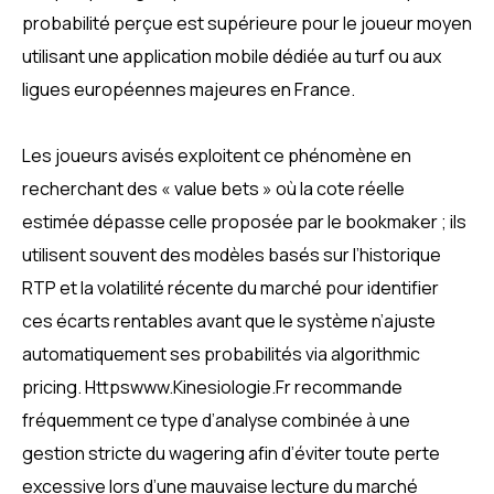
probabilité perçue est supérieure pour le joueur moyen
utilisant une application mobile dédiée au turf ou aux
ligues européennes majeures en France.
Les joueurs avisés exploitent ce phénomène en
recherchant des « value bets » où la cote réelle
estimée dépasse celle proposée par le bookmaker ; ils
utilisent souvent des modèles basés sur l’historique
RTP et la volatilité récente du marché pour identifier
ces écarts rentables avant que le système n’ajuste
automatiquement ses probabilités via algorithmic
pricing. Httpswww.Kinesiologie.Fr recommande
fréquemment ce type d’analyse combinée à une
gestion stricte du wagering afin d’éviter toute perte
excessive lors d’une mauvaise lecture du marché