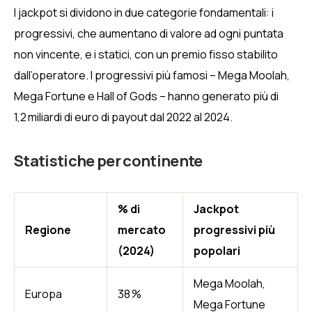
I jackpot si dividono in due categorie fondamentali: i
progressivi, che aumentano di valore ad ogni puntata
non vincente, e i statici, con un premio fisso stabilito
dall’operatore. I progressivi più famosi – Mega Moolah,
Mega Fortune e Hall of Gods – hanno generato più di
1,2 miliardi di euro di payout dal 2022 al 2024.
Statistiche per continente
% di
Jackpot
Regione
mercato
progressivi più
(2024)
popolari
Mega Moolah,
Europa
38 %
Mega Fortune