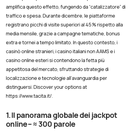
amplifica questo effetto, fungendo da “catalizzatore” di
traffico e spesa. Durante dicembre, le piattaforme
registrano picchi di visite superiori al 45 % rispetto alla
media mensile, grazie a campagne tematiche, bonus
extra e tornei a tempo limitato. In questo contesto, i
casinò online stranieri, i casino italiani non AAMS e i
casino online esteri si contendono la fetta più
appetitosa del mercato, sfruttando strategie di
localizzazione e tecnologie all’avanguardia per
distinguersi. Discover your options at
https://www.tacita.it/.
1. Il panorama globale dei jackpot
online – ≈ 300 parole