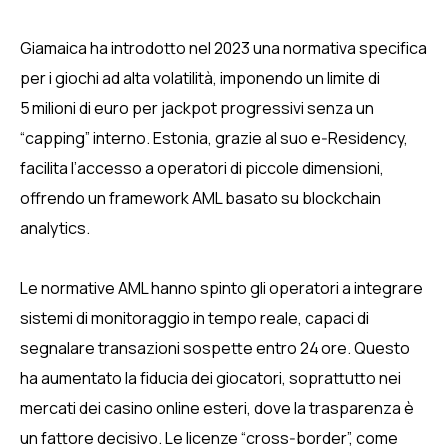
Giamaica ha introdotto nel 2023 una normativa specifica
per i giochi ad alta volatilità, imponendo un limite di
5 milioni di euro per jackpot progressivi senza un
“capping” interno. Estonia, grazie al suo e‑Residency,
facilita l’accesso a operatori di piccole dimensioni,
offrendo un framework AML basato su blockchain
analytics.
Le normative AML hanno spinto gli operatori a integrare
sistemi di monitoraggio in tempo reale, capaci di
segnalare transazioni sospette entro 24 ore. Questo
ha aumentato la fiducia dei giocatori, soprattutto nei
mercati dei casino online esteri, dove la trasparenza è
un fattore decisivo. Le licenze “cross‑border”, come