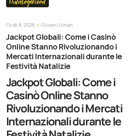
Uncategorized
Ocak 8, 2026
Güven Uzman
Jackpot Globali: Come i Casinò
Online Stanno Rivoluzionando i
Mercati Internazionali durante le
Festività Natalizie
Jackpot Globali: Come i
Casinò Online Stanno
Rivoluzionando i Mercati
Internazionali durante le
Festività Natalizie