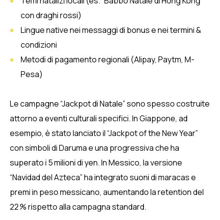
Temi natalizi locali (es. “Babbo Natale di Hong Kong”
con draghi rossi)
Lingue native nei messaggi di bonus e nei termini &
condizioni
Metodi di pagamento regionali (Alipay, Paytm, M-
Pesa)
Le campagne “Jackpot di Natale” sono spesso costruite
attorno a eventi culturali specifici. In Giappone, ad
esempio, è stato lanciato il “Jackpot of the New Year”
con simboli di Daruma e una progressiva che ha
superato i 5 milioni di yen. In Messico, la versione
“Navidad del Azteca” ha integrato suoni di maracas e
premi in peso messicano, aumentando la retention del
22 % rispetto alla campagna standard.