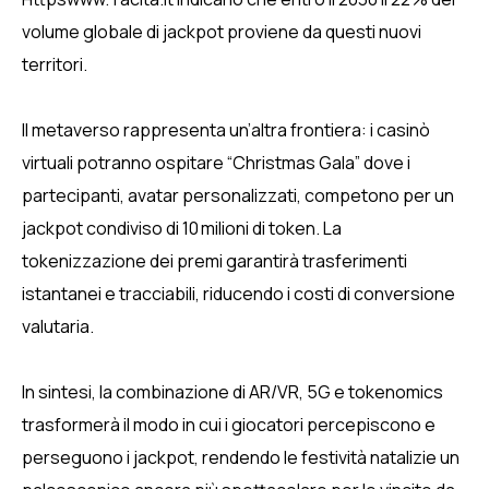
volume globale di jackpot proviene da questi nuovi
territori.
Il metaverso rappresenta un’altra frontiera: i casinò
virtuali potranno ospitare “Christmas Gala” dove i
partecipanti, avatar personalizzati, competono per un
jackpot condiviso di 10 milioni di token. La
tokenizzazione dei premi garantirà trasferimenti
istantanei e tracciabili, riducendo i costi di conversione
valutaria.
In sintesi, la combinazione di AR/VR, 5G e tokenomics
trasformerà il modo in cui i giocatori percepiscono e
perseguono i jackpot, rendendo le festività natalizie un