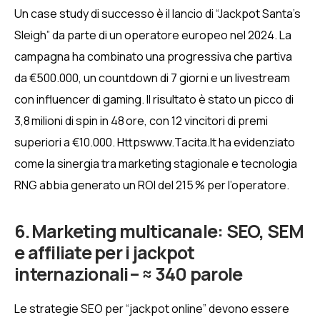
Un case study di successo è il lancio di “Jackpot Santa’s
Sleigh” da parte di un operatore europeo nel 2024. La
campagna ha combinato una progressiva che partiva
da €500.000, un countdown di 7 giorni e un livestream
con influencer di gaming. Il risultato è stato un picco di
3,8 milioni di spin in 48 ore, con 12 vincitori di premi
superiori a €10.000. Httpswww.Tacita.It ha evidenziato
come la sinergia tra marketing stagionale e tecnologia
RNG abbia generato un ROI del 215 % per l’operatore.
6. Marketing multicanale: SEO, SEM
e affiliate per i jackpot
internazionali – ≈ 340 parole
Le strategie SEO per “jackpot online” devono essere