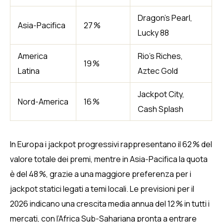
Dragon’s Pearl,
Asia‑Pacifica
27 %
Lucky 88
America
Rio’s Riches,
19 %
Latina
Aztec Gold
Jackpot City,
Nord‑America
16 %
Cash Splash
In Europa i jackpot progressivi rappresentano il 62 % del
valore totale dei premi, mentre in Asia‑Pacifica la quota
è del 48 %, grazie a una maggiore preferenza per i
jackpot statici legati a temi locali. Le previsioni per il
2026 indicano una crescita media annua del 12 % in tutti i
mercati, con l’Africa Sub‑Sahariana pronta a entrare