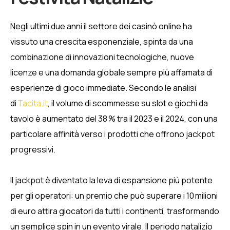
Negli ultimi due anni il settore dei casinò online ha
vissuto una crescita esponenziale, spinta da una
combinazione di innovazioni tecnologiche, nuove
licenze e una domanda globale sempre più affamata di
esperienze di gioco immediate. Secondo le analisi
di
Tacita.it
, il volume di scommesse su slot e giochi da
tavolo è aumentato del 38 % tra il 2023 e il 2024, con una
particolare affinità verso i prodotti che offrono jackpot
progressivi.
Il jackpot è diventato la leva di espansione più potente
per gli operatori: un premio che può superare i 10 milioni
di euro attira giocatori da tutti i continenti, trasformando
un semplice spin in un evento virale. Il periodo natalizio