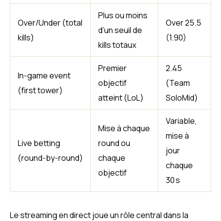
Plus ou moins
Over/Under (total
Over 25.5
d’un seuil de
kills)
(1.90)
kills totaux
Premier
2.45
In‑game event
objectif
(Team
(first tower)
atteint (LoL)
SoloMid)
Variable,
Mise à chaque
mise à
Live betting
round ou
jour
(round‑by‑round)
chaque
chaque
objectif
30 s
Le streaming en direct joue un rôle central dans la