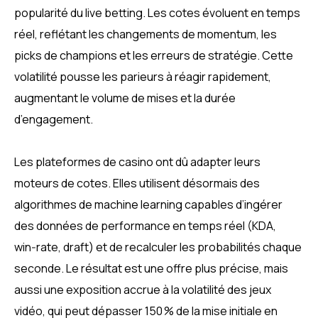
popularité du live betting. Les cotes évoluent en temps
réel, reflétant les changements de momentum, les
picks de champions et les erreurs de stratégie. Cette
volatilité pousse les parieurs à réagir rapidement,
augmentant le volume de mises et la durée
d’engagement.
Les plateformes de casino ont dû adapter leurs
moteurs de cotes. Elles utilisent désormais des
algorithmes de machine learning capables d’ingérer
des données de performance en temps réel (KDA,
win‑rate, draft) et de recalculer les probabilités chaque
seconde. Le résultat est une offre plus précise, mais
aussi une exposition accrue à la volatilité des jeux
vidéo, qui peut dépasser 150 % de la mise initiale en