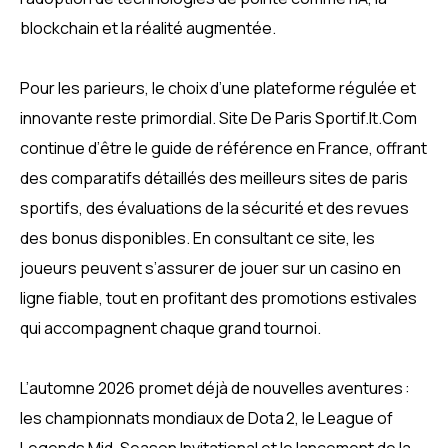
blockchain et la réalité augmentée.
Pour les parieurs, le choix d’une plateforme régulée et
innovante reste primordial. Site De Paris Sportif.It.Com
continue d’être le guide de référence en France, offrant
des comparatifs détaillés des meilleurs sites de paris
sportifs, des évaluations de la sécurité et des revues
des bonus disponibles. En consultant ce site, les
joueurs peuvent s’assurer de jouer sur un casino en
ligne fiable, tout en profitant des promotions estivales
qui accompagnent chaque grand tournoi.
L’automne 2026 promet déjà de nouvelles aventures :
les championnats mondiaux de Dota 2, le League of
Legends Mid‑Season Invitational et le lancement de la