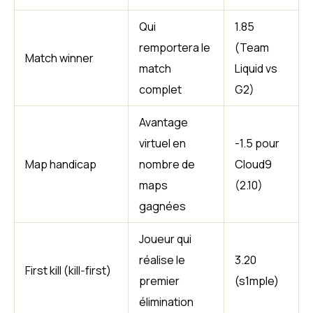
Qui
1.85
remportera le
(Team
Match winner
match
Liquid vs
complet
G2)
Avantage
virtuel en
-1.5 pour
Map handicap
nombre de
Cloud9
maps
(2.10)
gagnées
Joueur qui
réalise le
3.20
First kill (kill‑first)
premier
(s1mple)
élimination