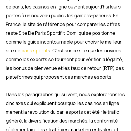
de paris, les casinos en ligne ouvrent aujourd’hui leurs
portes à un nouveau public : les gamers‑parieurs. En
France, le site de référence pour comparer les offres
reste Site De Paris Sportif.It.Com, qui se positionne
comme le guide incontournable pour choisir le meilleur
site de
paris sportif
s. C’est sur ce site que les novices
comme les experts se tournent pour vérifier la légalité,
les bonus de bienvenue et les taux de retour (RTP) des
plateformes qui proposent des marchés esports.
Dans les paragraphes qui suivent, nous explorerons les
cinq axes qui expliquent pourquoi les casinos en ligne
mènent la révolution du pari esports cet été : le trafic
généré, la diversification des marchés, la conformité
réglementaire, les stratégies marketing estivales, et