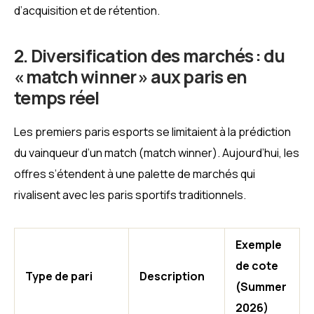
d’acquisition et de rétention.
2. Diversification des marchés : du
« match winner » aux paris en
temps réel
Les premiers paris esports se limitaient à la prédiction
du vainqueur d’un match (match winner). Aujourd’hui, les
offres s’étendent à une palette de marchés qui
rivalisent avec les paris sportifs traditionnels.
Exemple
de cote
Type de pari
Description
(Summer
2026)