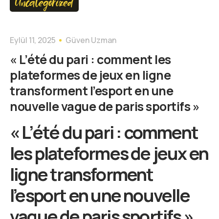
Uncategorized
Eylül 11, 2025
Güven Uzman
« L’été du pari : comment les
plateformes de jeux en ligne
transforment l’esport en une
nouvelle vague de paris sportifs »
« L’été du pari : comment
les plateformes de jeux en
ligne transforment
l’esport en une nouvelle
vague de paris sportifs »