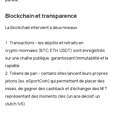
Blockchain et transparence
La blockchain intervient à deux niveaux :
Transactions – les dépôts et retraits en
crypto‑monnaies (BTC, ETH, USDT) sont enregistrés
sur une chaîne publique, garantissant l’immutabilité et la
rapidité.
Tokens de pari – certains sites lancent leurs propres
jetons (ex. eSportCoin) qui permettent de placer des
mises, de gagner des cashback et d’échanger des NFT
représentant des moments clés (un ace décisif, un
clutch 1v5).