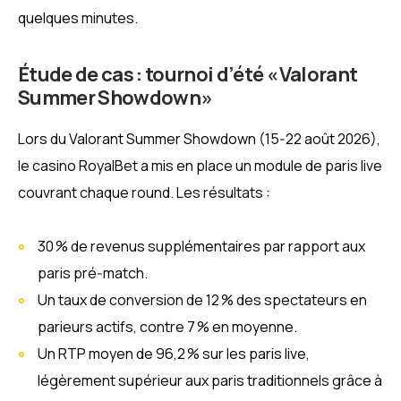
quelques minutes.
Étude de cas : tournoi d’été « Valorant
Summer Showdown »
Lors du Valorant Summer Showdown (15‑22 août 2026),
le casino RoyalBet a mis en place un module de paris live
couvrant chaque round. Les résultats :
30 % de revenus supplémentaires par rapport aux
paris pré‑match.
Un taux de conversion de 12 % des spectateurs en
parieurs actifs, contre 7 % en moyenne.
Un RTP moyen de 96,2 % sur les paris live,
légèrement supérieur aux paris traditionnels grâce à