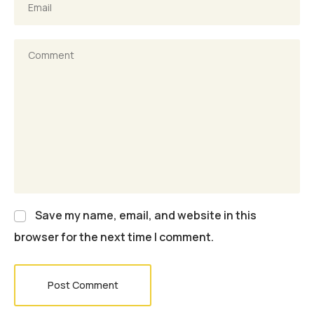
Save my name, email, and website in this
browser for the next time I comment.
Post Comment