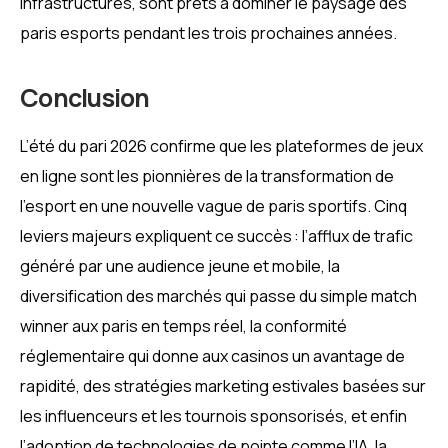
infrastructures, sont prêts à dominer le paysage des
paris esports pendant les trois prochaines années.
Conclusion
L’été du pari 2026 confirme que les plateformes de jeux
en ligne sont les pionnières de la transformation de
l’esport en une nouvelle vague de paris sportifs. Cinq
leviers majeurs expliquent ce succès : l’afflux de trafic
généré par une audience jeune et mobile, la
diversification des marchés qui passe du simple match
winner aux paris en temps réel, la conformité
réglementaire qui donne aux casinos un avantage de
rapidité, des stratégies marketing estivales basées sur
les influenceurs et les tournois sponsorisés, et enfin
l’adoption de technologies de pointe comme l’IA, la