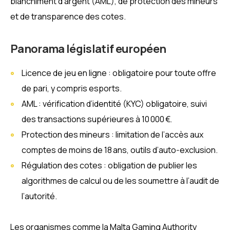
blanchiment d’argent (AML), de protection des mineurs
et de transparence des cotes.
Panorama législatif européen
Licence de jeu en ligne : obligatoire pour toute offre
de pari, y compris esports.
AML : vérification d’identité (KYC) obligatoire, suivi
des transactions supérieures à 10 000 €.
Protection des mineurs : limitation de l’accès aux
comptes de moins de 18 ans, outils d’auto‑exclusion.
Régulation des cotes : obligation de publier les
algorithmes de calcul ou de les soumettre à l’audit de
l’autorité.
Les organismes comme la Malta Gaming Authority