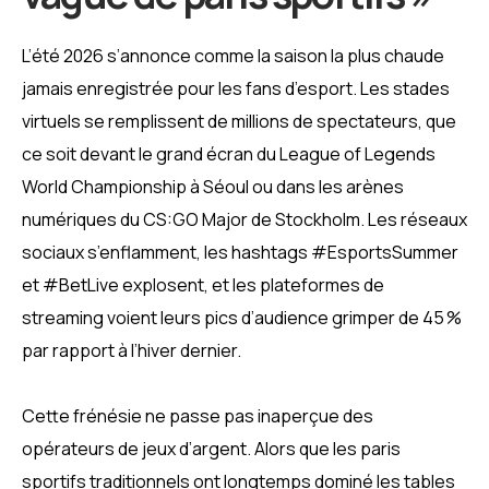
L’été 2026 s’annonce comme la saison la plus chaude
jamais enregistrée pour les fans d’esport. Les stades
virtuels se remplissent de millions de spectateurs, que
ce soit devant le grand écran du League of Legends
World Championship à Séoul ou dans les arènes
numériques du CS:GO Major de Stockholm. Les réseaux
sociaux s’enflamment, les hashtags #EsportsSummer
et #BetLive explosent, et les plateformes de
streaming voient leurs pics d’audience grimper de 45 %
par rapport à l’hiver dernier.
Cette frénésie ne passe pas inaperçue des
opérateurs de jeux d’argent. Alors que les paris
sportifs traditionnels ont longtemps dominé les tables