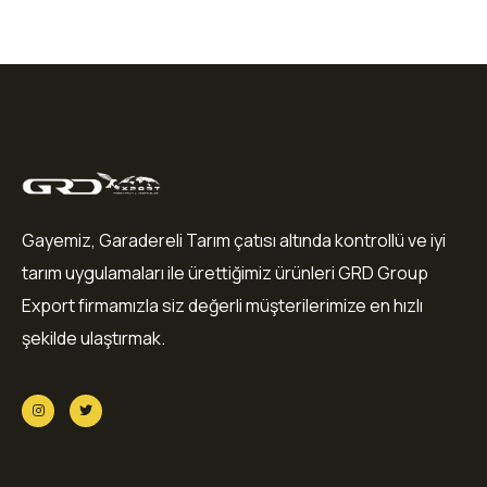
Gayemiz, Garadereli Tarım çatısı altında kontrollü ve iyi
tarım uygulamaları ile ürettiğimiz ürünleri GRD Group
Export firmamızla siz değerli müşterilerimize en hızlı
şekilde ulaştırmak.