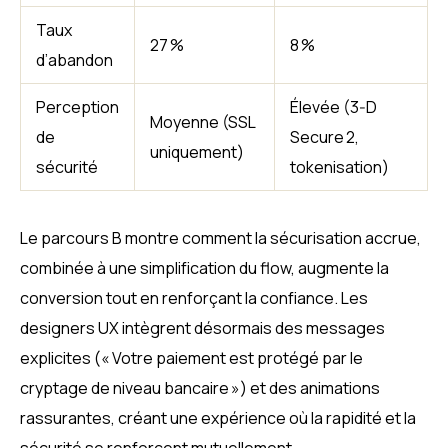
Taux
27 %
8 %
d’abandon
Perception
Élevée (3‑D
Moyenne (SSL
de
Secure 2,
uniquement)
sécurité
tokenisation)
Le parcours B montre comment la sécurisation accrue,
combinée à une simplification du flow, augmente la
conversion tout en renforçant la confiance. Les
designers UX intègrent désormais des messages
explicites (« Votre paiement est protégé par le
cryptage de niveau bancaire ») et des animations
rassurantes, créant une expérience où la rapidité et la
sécurité se renforcent mutuellement.