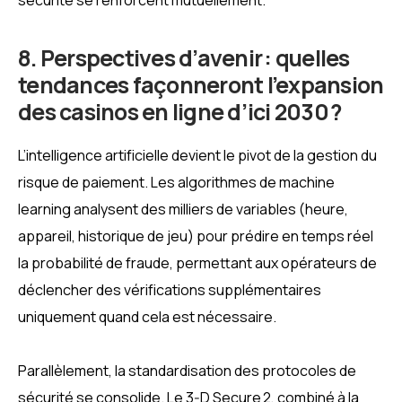
8. Perspectives d’avenir : quelles
tendances façonneront l’expansion
des casinos en ligne d’ici 2030 ?
L’intelligence artificielle devient le pivot de la gestion du
risque de paiement. Les algorithmes de machine
learning analysent des milliers de variables (heure,
appareil, historique de jeu) pour prédire en temps réel
la probabilité de fraude, permettant aux opérateurs de
déclencher des vérifications supplémentaires
uniquement quand cela est nécessaire.
Parallèlement, la standardisation des protocoles de
sécurité se consolide. Le 3‑D Secure 2, combiné à la