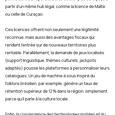
partir d’un même hub légal, comme la licence de Malte
ou celle de Curaçao.
Ces licences offrent non seulement une légitimité
reconnue, mais aussi des avantages fiscaux qui
rendent l’entrée sur de nouveaux territoires plus
rentable. Parallèlement, la demande de jeux localisés
(support linguistique, thèmes culturels, jackpots
adaptés) pousse les plateformes à personnaliser leurs
catalogues. Un jeu de machine à sous inspiré du
folklore brésilien, par exemple, génère un taux de
rétention supérieur de 12 % dans la région, simplement
parce qu’il parle à la culture locale.
Enfin, la convergence des technologies mobiles et du