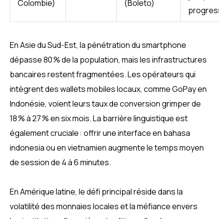
Colombie)
(Boleto)
progres
En Asie du Sud‑Est, la pénétration du smartphone
dépasse 80 % de la population, mais les infrastructures
bancaires restent fragmentées. Les opérateurs qui
intègrent des wallets mobiles locaux, comme GoPay en
Indonésie, voient leurs taux de conversion grimper de
18 % à 27 % en six mois. La barrière linguistique est
également cruciale : offrir une interface en bahasa
indonesia ou en vietnamien augmente le temps moyen
de session de 4 à 6 minutes.
En Amérique latine, le défi principal réside dans la
volatilité des monnaies locales et la méfiance envers