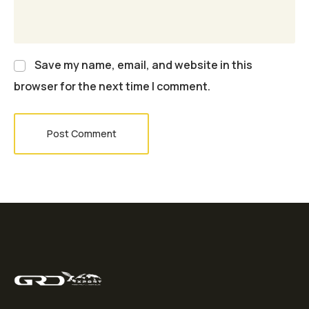
Save my name, email, and website in this
browser for the next time I comment.
Post Comment