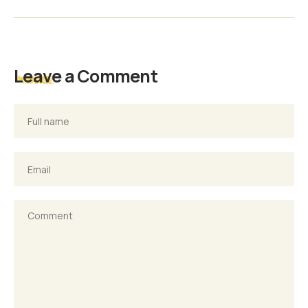
Leave a Comment