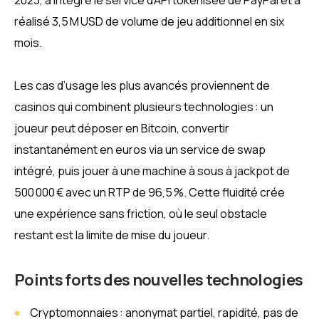
réalisé 3,5 M USD de volume de jeu additionnel en six
mois.
Les cas d’usage les plus avancés proviennent de
casinos qui combinent plusieurs technologies : un
joueur peut déposer en Bitcoin, convertir
instantanément en euros via un service de swap
intégré, puis jouer à une machine à sous à jackpot de
500 000 € avec un RTP de 96,5 %. Cette fluidité crée
une expérience sans friction, où le seul obstacle
restant est la limite de mise du joueur.
Points forts des nouvelles technologies
Cryptomonnaies : anonymat partiel, rapidité, pas de