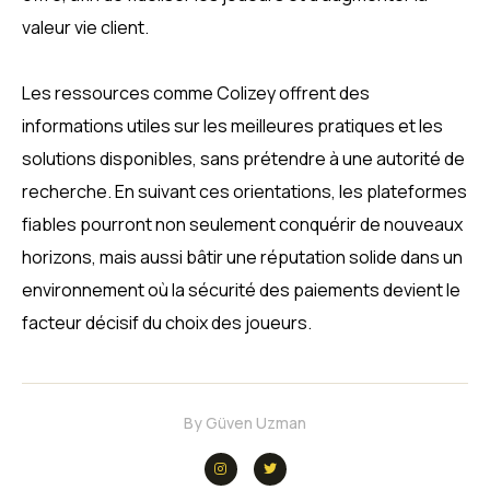
valeur vie client.
Les ressources comme Colizey offrent des
informations utiles sur les meilleures pratiques et les
solutions disponibles, sans prétendre à une autorité de
recherche. En suivant ces orientations, les plateformes
fiables pourront non seulement conquérir de nouveaux
horizons, mais aussi bâtir une réputation solide dans un
environnement où la sécurité des paiements devient le
facteur décisif du choix des joueurs.
By
Güven Uzman