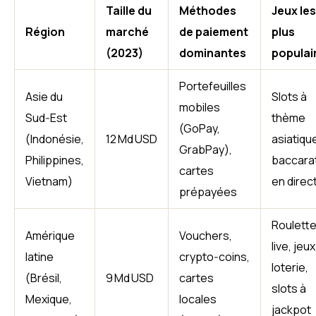
Taille du
Méthodes
Jeux les
Région
marché
de paiement
plus
(2023)
dominantes
populai
Portefeuilles
Asie du
Slots à
mobiles
Sud‑Est
thème
(GoPay,
(Indonésie,
12 Md USD
asiatiqu
GrabPay),
Philippines,
baccara
cartes
Vietnam)
en direc
prépayées
Roulett
Amérique
Vouchers,
live, jeu
latine
crypto‑coins,
loterie,
(Brésil,
9 Md USD
cartes
slots à
Mexique,
locales
jackpot