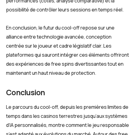
performances (cotes, analyse comparative) et la
possibilité de contrôler leurs sessions en temps réel.
En conclusion, le futur du cool‑off repose sur une
alliance entre technologie avancée, conception
centrée sur le joueur et cadre législatif clair. Les
plateformes qui sauront intégrer ces éléments offriront
des expériences de free spins divertissantes tout en
maintenant un haut niveau de protection.
Conclusion
Le parcours du cool‑off, depuis les premières limites de
temps dans les casinos terrestres jusqu’aux systèmes
d’IA personnalisés, montre comment le jeu responsable
s’est adapté aux évolutions du marché. Autour des free