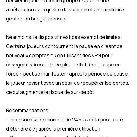
deuxième jour. Le même groupe rapporte une
amélioration de la qualité du sommeil et une meilleure
gestion du budget mensuel.
Néanmoins, le dispositif n’est pas exempt de limites.
Certains joueurs contournent la pause en créant de
nouveaux comptes ou en utilisant des VPN pour
changer d’adresse IP. De plus, l’effet de « reprise en
force » peut se manifester : après la période de pause,
le joueur revient avec un désir de récupérer les pertes,
ce qui augmente le risque de sur‑dépôt.
Recommandations
– Fixer une durée minimale de 24 h, avec la possibilité
d’étendre à 7 j après la première utilisation.