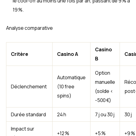
le cool‑off au moins une fois par an, passant de 9 % à
19 %.
Analyse comparative
Casino
Critère
Casino A
Casi
B
Option
Automatique
manuelle
Réc
Déclenchement
(10 free
(solde <
post
spins)
-500 €)
Durée standard
24 h
7 j ou 30 j
30 j
Impact sur
+12 %
+5 %
+9 %