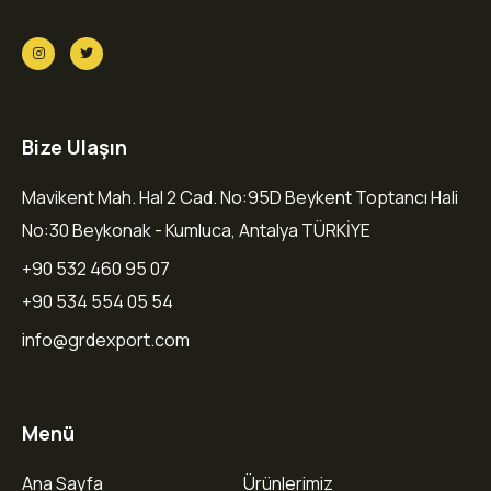
Bize Ulaşın
Mavikent Mah. Hal 2 Cad. No:95D Beykent Toptancı Hali
No:30 Beykonak - Kumluca, Antalya TÜRKİYE
+90 532 460 95 07
+90 534 554 05 54
info@grdexport.com
Menü
Ana Sayfa
Ürünlerimiz