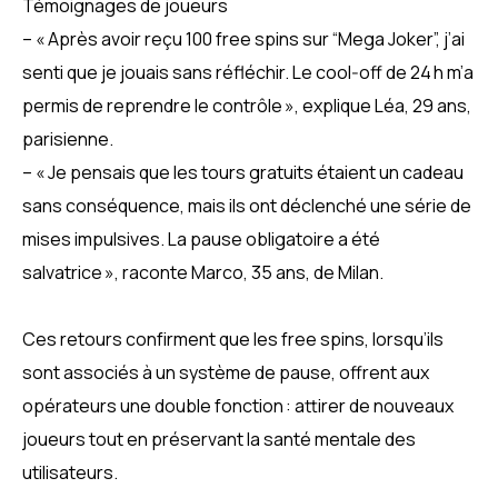
Témoignages de joueurs
– « Après avoir reçu 100 free spins sur “Mega Joker”, j’ai
senti que je jouais sans réfléchir. Le cool‑off de 24 h m’a
permis de reprendre le contrôle », explique Léa, 29 ans,
parisienne.
– « Je pensais que les tours gratuits étaient un cadeau
sans conséquence, mais ils ont déclenché une série de
mises impulsives. La pause obligatoire a été
salvatrice », raconte Marco, 35 ans, de Milan.
Ces retours confirment que les free spins, lorsqu’ils
sont associés à un système de pause, offrent aux
opérateurs une double fonction : attirer de nouveaux
joueurs tout en préservant la santé mentale des
utilisateurs.