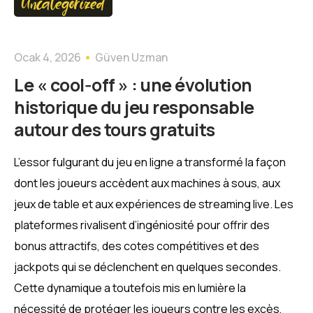
Uncategorized
Ocak 4, 2026
Güven Uzman
Le « cool‑off » : une évolution
historique du jeu responsable
autour des tours gratuits
L’essor fulgurant du jeu en ligne a transformé la façon
dont les joueurs accèdent aux machines à sous, aux
jeux de table et aux expériences de streaming live. Les
plateformes rivalisent d’ingéniosité pour offrir des
bonus attractifs, des cotes compétitives et des
jackpots qui se déclenchent en quelques secondes.
Cette dynamique a toutefois mis en lumière la
nécessité de protéger les joueurs contre les excès,