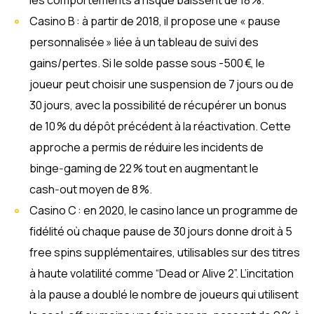
les comportements à risque baissent de 18 %.
Casino B : à partir de 2018, il propose une « pause
personnalisée » liée à un tableau de suivi des
gains/pertes. Si le solde passe sous -500 €, le
joueur peut choisir une suspension de 7 jours ou de
30 jours, avec la possibilité de récupérer un bonus
de 10 % du dépôt précédent à la réactivation. Cette
approche a permis de réduire les incidents de
binge‑gaming de 22 % tout en augmentant le
cash‑out moyen de 8 %.
Casino C : en 2020, le casino lance un programme de
fidélité où chaque pause de 30 jours donne droit à 5
free spins supplémentaires, utilisables sur des titres
à haute volatilité comme “Dead or Alive 2”. L’incitation
à la pause a doublé le nombre de joueurs qui utilisent