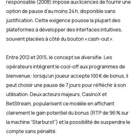
responsable (2008) impose aux licences de fournir une
option de pause d’au moins 24 h, disponible sans
justification. Cette exigence pousse la plupart des
plateformes à développer des interfaces intuitives,
souvent placées à côté du bouton « cash‑out ».
Entre 2012 et 2015, le concept se diversifie. Les
opérateurs intègrent le cool‑off aux programmes de
bienvenue : lorsqu’un joueur accepte 100 € de bonus, il
peut choisir une pause de 7 jours pour réfléchir à son
utilisation. Deux acteurs majeurs, CasinoX et
BetStream, popularisent ce modèle en affichant
clairement le gain potentiel du bonus (RTP de 96 % sur
la machine “Starburst”) et la possibilité de suspendre le
compte sans pénalité.