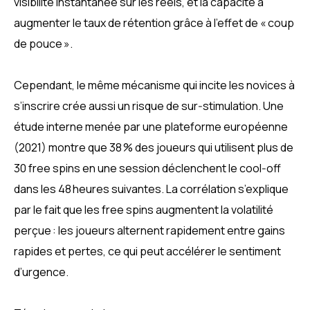
visibilité instantanée sur les reels, et la capacité à
augmenter le taux de rétention grâce à l’effet de « coup
de pouce ».
Cependant, le même mécanisme qui incite les novices à
s’inscrire crée aussi un risque de sur‑stimulation. Une
étude interne menée par une plateforme européenne
(2021) montre que 38 % des joueurs qui utilisent plus de
30 free spins en une session déclenchent le cool‑off
dans les 48 heures suivantes. La corrélation s’explique
par le fait que les free spins augmentent la volatilité
perçue : les joueurs alternent rapidement entre gains
rapides et pertes, ce qui peut accélérer le sentiment
d’urgence.