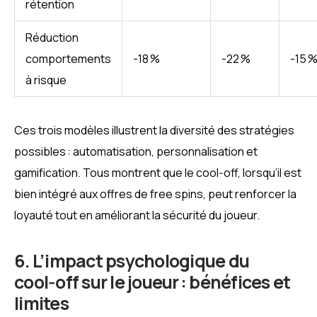
rétention
Réduction
comportements
-18 %
-22 %
-15 
à risque
Ces trois modèles illustrent la diversité des stratégies
possibles : automatisation, personnalisation et
gamification. Tous montrent que le cool‑off, lorsqu’il est
bien intégré aux offres de free spins, peut renforcer la
loyauté tout en améliorant la sécurité du joueur.
6. L’impact psychologique du
cool‑off sur le joueur : bénéfices et
limites