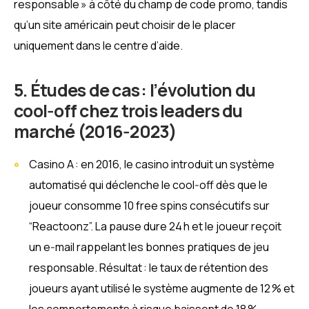
responsable » à côté du champ de code promo, tandis
qu’un site américain peut choisir de le placer
uniquement dans le centre d’aide.
5. Études de cas : l’évolution du
cool‑off chez trois leaders du
marché (2016‑2023)
Casino A : en 2016, le casino introduit un système
automatisé qui déclenche le cool‑off dès que le
joueur consomme 10 free spins consécutifs sur
“Reactoonz”. La pause dure 24 h et le joueur reçoit
un e‑mail rappelant les bonnes pratiques de jeu
responsable. Résultat : le taux de rétention des
joueurs ayant utilisé le système augmente de 12 % et