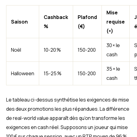
Mise
Cashback
Plafond
Saison
requise
%
(€)
é
(×)
30 × le
S
Noël
10‑20 %
150‑200
cash
p
35 × le
S
Halloween
15‑25 %
150‑200
cash
t
Le tableau ci‑dessus synthétise les exigences de mise
des deux promotions les plus répandues. La différence
de real‑world value apparaît dès qu’on transforme les
exigences en cash réel. Supposons un joueur qui mise
100 € sur chaque session, avec un RTP moyen de 96 %