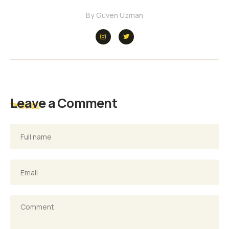
By
Güven Uzman
Leave a Comment