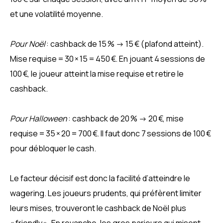
et une volatilité moyenne.
Pour Noël
: cashback de 15 % → 15 € (plafond atteint).
Mise requise = 30 × 15 = 450 €. En jouant 4 sessions de
100 €, le joueur atteint la mise requise et retire le
cashback.
Pour Halloween
: cashback de 20 % → 20 €, mise
requise = 35 × 20 = 700 €. Il faut donc 7 sessions de 100 €
pour débloquer le cash.
Le facteur décisif est donc la facilité d’atteindre le
wagering. Les joueurs prudents, qui préfèrent limiter
leurs mises, trouveront le cashback de Noël plus
« friendly ». En revanche, les gros parieurs qui misent