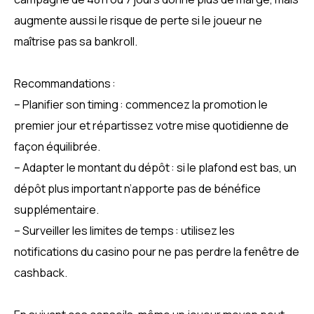
augmente aussi le risque de perte si le joueur ne
maîtrise pas sa bankroll.
Recommandations :
– Planifier son timing : commencez la promotion le
premier jour et répartissez votre mise quotidienne de
façon équilibrée.
– Adapter le montant du dépôt : si le plafond est bas, un
dépôt plus important n’apporte pas de bénéfice
supplémentaire.
– Surveiller les limites de temps : utilisez les
notifications du casino pour ne pas perdre la fenêtre de
cashback.