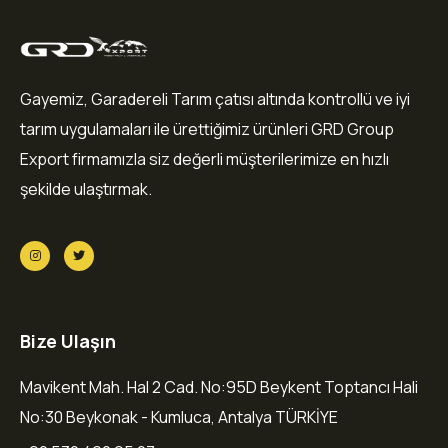
Gayemiz, Garadereli Tarım çatısı altında kontrollü ve iyi
tarım uygulamaları ile ürettiğimiz ürünleri GRD Group
Export firmamızla siz değerli müşterilerimize en hızlı
şekilde ulaştırmak.
Bize Ulaşın
Mavikent Mah. Hal 2 Cad. No:95D Beykent Toptancı Hali
No:30 Beykonak - Kumluca, Antalya TÜRKİYE