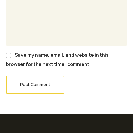
Save my name, email, and website in this
browser for the next time I comment.
Post Comment