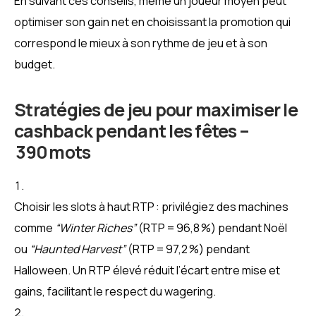
En suivant ces conseils, même un joueur moyen peut
optimiser son gain net en choisissant la promotion qui
correspond le mieux à son rythme de jeu et à son
budget.
Stratégies de jeu pour maximiser le
cashback pendant les fêtes –
390 mots
Choisir les slots à haut RTP : privilégiez des machines
comme
“Winter Riches”
(RTP = 96,8 %) pendant Noël
ou
“Haunted Harvest”
(RTP = 97,2 %) pendant
Halloween. Un RTP élevé réduit l’écart entre mise et
gains, facilitant le respect du wagering.