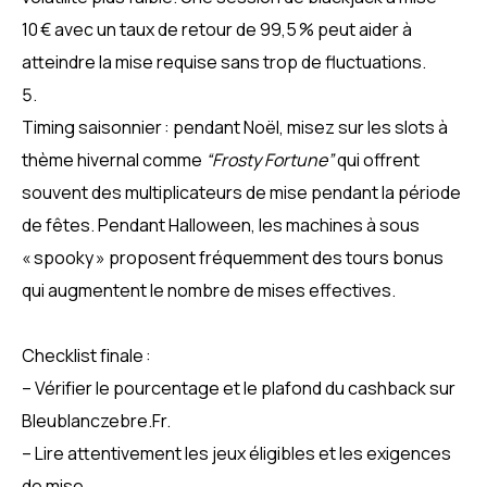
10 € avec un taux de retour de 99,5 % peut aider à
atteindre la mise requise sans trop de fluctuations.
Timing saisonnier : pendant Noël, misez sur les slots à
thème hivernal comme
“Frosty Fortune”
qui offrent
souvent des multiplicateurs de mise pendant la période
de fêtes. Pendant Halloween, les machines à sous
« spooky » proposent fréquemment des tours bonus
qui augmentent le nombre de mises effectives.
Checklist finale :
– Vérifier le pourcentage et le plafond du cashback sur
Bleublanczebre.Fr.
– Lire attentivement les jeux éligibles et les exigences
de mise.