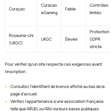
Curacao
Contrôles
Curaçao
Faible
eGaming
limités
Protection
Royaume‑Uni
UKGC
Élevée
GDPR
(UKGC)
stricte
Pour vérifier qu’un site respecte ces exigences avant
l’inscription :
Consultez l’identifiant de licence affiché au bas de la
page d’accueil.
Vérifiez l’appartenance à une association française
telle que l’ARJEL ou l’ANJ via leurs bases publiques.