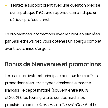
Testez le support client avec une question précise
sur la politique KYC ; une réponse claire indique un
sérieux professionnel.
En croisant ces informations avec les revues publiées
par Basketnews.Net, vous obtenez un aperçu complet
avant toute mise d’argent.
Bonus de bienvenue et promotions
Les casinos rivalisent principalement sur leurs offres
promotionnelles ; trois types dominent le marché
français : le dépôt matché (souvent entre 100 %
et 200 %), les tours gratuits sur des machines
populaires comme
Starburst
ou
Gonzo’s Quest
, et le