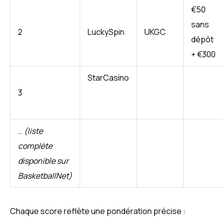
€50
sans
2
LuckySpin
UKGC
dépôt
+ €300
StarCasino
3
…
(liste
complète
disponible sur
BasketballNet)
Chaque score reflète une pondération précise :