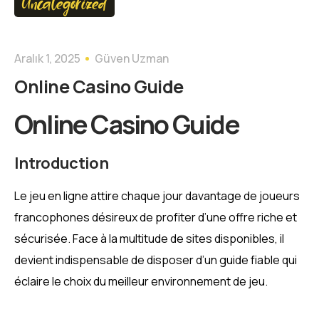
Uncategorized
Aralık 1, 2025
Güven Uzman
Online Casino Guide
Online Casino Guide
Introduction
Le jeu en ligne attire chaque jour davantage de joueurs
francophones désireux de profiter d’une offre riche et
sécurisée. Face à la multitude de sites disponibles, il
devient indispensable de disposer d’un guide fiable qui
éclaire le choix du meilleur environnement de jeu.