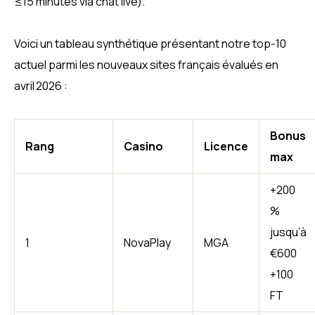
≤15 minutes via chat live).
Voici un tableau synthétique présentant notre top‑10
actuel parmi les nouveaux sites français évalués en
avril 2026 :
Bonus
Rang
Casino
Licence
max
+200
%
jusqu’à
1
NovaPlay
MGA
€600
+100
FT