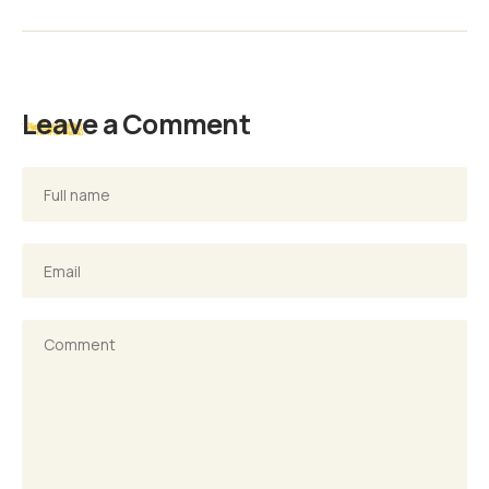
Leave a Comment