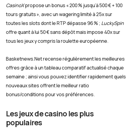
CasinoX
propose un bonus « 200 % jusqu’à 500 € + 100
tours gratuits », avec un wagering limité à 25x sur
toutes les slots dont le RTP dépasse 96 % ;
LuckySpin
offre quant à lui 50 € sans dépôt mais impose 40x sur
tous les jeux y compris la roulette européenne.
Basketnews.Net recense régulièrement les meilleures
offres grâce à un tableau comparatif actualisé chaque
semaine ; ainsi vous pouvez identifier rapidement quels
nouveaux sites offrent le meilleur ratio
bonus/conditions pour vos préférences.
Les jeux de casino les plus
populaires