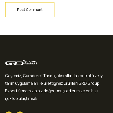
Post Comment
Gayemiz, Garadereli Tarım çatısı altında kontrollü ve iyi
tarım uygulamaları ile ürettiğimiz ürünleri GRD Group
Export firmamızla siz değerli müşterilerimize en hızlı
şekilde ulaştırmak.