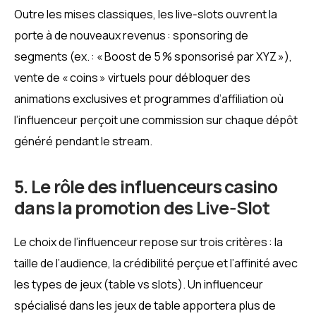
Outre les mises classiques, les live‑slots ouvrent la
porte à de nouveaux revenus : sponsoring de
segments (ex. : « Boost de 5 % sponsorisé par XYZ »),
vente de « coins » virtuels pour débloquer des
animations exclusives et programmes d’affiliation où
l’influenceur perçoit une commission sur chaque dépôt
généré pendant le stream.
5. Le rôle des influenceurs casino
dans la promotion des Live‑Slot
Le choix de l’influenceur repose sur trois critères : la
taille de l’audience, la crédibilité perçue et l’affinité avec
les types de jeux (table vs slots). Un influenceur
spécialisé dans les jeux de table apportera plus de