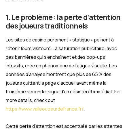
1. Le problème : la perte d’attention
des joueurs traditionnels
Les sites de casino purement « statique » peinent à
retenir leurs visiteurs. La saturation publicitaire, avec
des bannières qui s’enchaînent et des pop‑ups
intrusifs, crée un phénomène de fatigue visuelle. Les
données d’analyse montrent que plus de 65 % des
joueurs quittent la page d’accueil avant même la
troisième seconde, signe d’un désintérêt immédiat. For
more details, check out
https://www.valleecoeurdefrance.fr/
.
Cette perte d’attention est accentuée par les attentes