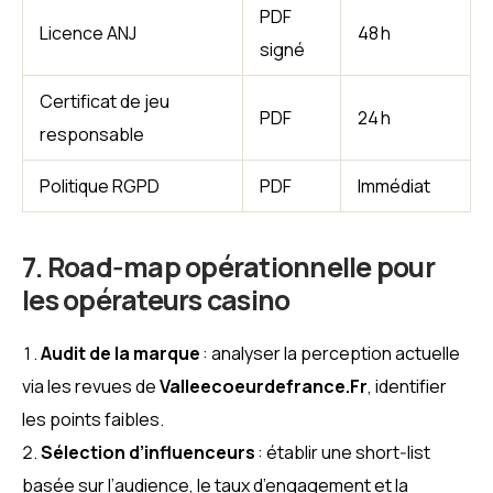
PDF
Licence ANJ
48 h
signé
Certificat de jeu
PDF
24 h
responsable
Politique RGPD
PDF
Immédiat
7. Road‑map opérationnelle pour
les opérateurs casino
Audit de la marque
: analyser la perception actuelle
via les revues de
Valleecoeurdefrance.Fr
, identifier
les points faibles.
Sélection d’influenceurs
: établir une short‑list
basée sur l’audience, le taux d’engagement et la