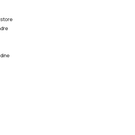
t store
ndre
 dine