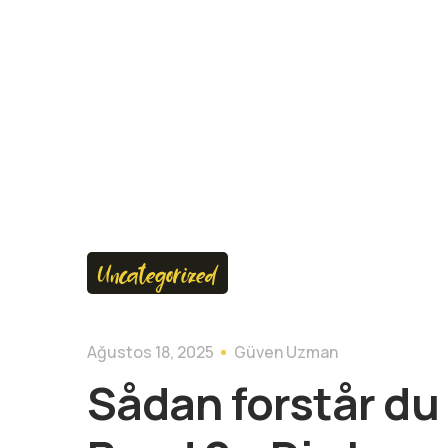
Uncategorized
Ağustos 18, 2025
Güven Uzman
Sådan forstår du