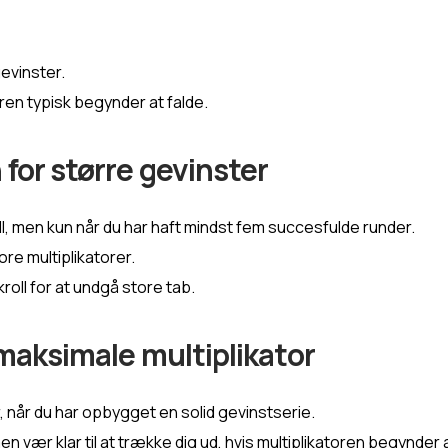
evinster.
toren typisk begynder at falde.
for større gevinster
l, men kun når du har haft mindst fem succesfulde runder.
ore multiplikatorer.
roll for at undgå store tab.
maksimale multiplikator
 når du har opbygget en solid gevinstserie.
n vær klar til at trække dig ud, hvis multiplikatoren begynder 