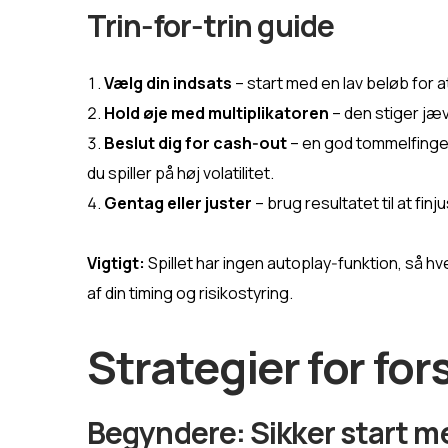
Trin‑for‑trin guide
Vælg din indsats
– start med en lav beløb for a
Hold øje med multiplikatoren
– den stiger jæv
Beslut dig for cash‑out
– en god tommelfinger
du spiller på høj volatilitet.
Gentag eller juster
– brug resultatet til at fin
Vigtigt:
Spillet har ingen autoplay‑funktion, så h
af din timing og risikostyring.
Strategier for fors
Begyndere: Sikker start med