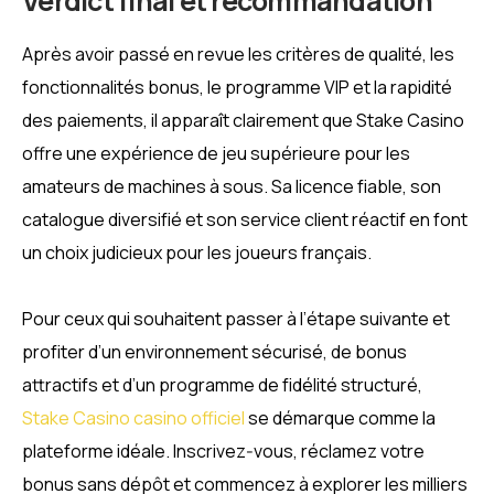
Verdict final et recommandation
Après avoir passé en revue les critères de qualité, les
fonctionnalités bonus, le programme VIP et la rapidité
des paiements, il apparaît clairement que Stake Casino
offre une expérience de jeu supérieure pour les
amateurs de machines à sous. Sa licence fiable, son
catalogue diversifié et son service client réactif en font
un choix judicieux pour les joueurs français.
Pour ceux qui souhaitent passer à l’étape suivante et
profiter d’un environnement sécurisé, de bonus
attractifs et d’un programme de fidélité structuré,
Stake Casino casino officiel
se démarque comme la
plateforme idéale. Inscrivez‑vous, réclamez votre
bonus sans dépôt et commencez à explorer les milliers