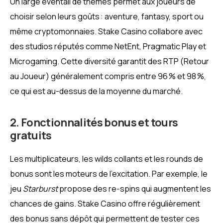
Un large éventail de thèmes permet aux joueurs de
choisir selon leurs goûts : aventure, fantasy, sport ou
même cryptomonnaies. Stake Casino collabore avec
des studios réputés comme NetEnt, Pragmatic Play et
Microgaming. Cette diversité garantit des RTP (Retour
au Joueur) généralement compris entre 96 % et 98 %,
ce qui est au-dessus de la moyenne du marché.
2. Fonctionnalités bonus et tours
gratuits
Les multiplicateurs, les wilds collants et les rounds de
bonus sont les moteurs de l’excitation. Par exemple, le
jeu
Starburst
propose des re‑spins qui augmentent les
chances de gains. Stake Casino offre régulièrement
des bonus sans dépôt qui permettent de tester ces