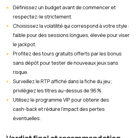
Définissez un budget avant de commencer et
respectez‑le strictement.
Choisissez la volatilité qui correspond à votre style :
faible pour des sessions longues, élevée pour viser
le jackpot.
Profitez des tours gratuits offerts par les bonus
sans dépôt pour tester de nouveaux jeux sans
risque.
Surveillez le RTP affiché dans la fiche du jeu ;
privilégiez les titres au-dessus de 96 %.
Utilisez le programme VIP pour obtenir des
cash‑back et réduire l’impact des pertes
éventuelles.