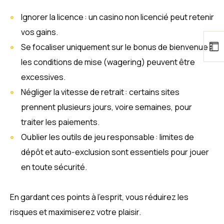
Ignorer la licence : un casino non licencié peut retenir
vos gains.
Se focaliser uniquement sur le bonus de bienvenue :
les conditions de mise (wagering) peuvent être
excessives.
Négliger la vitesse de retrait : certains sites
prennent plusieurs jours, voire semaines, pour
traiter les paiements.
Oublier les outils de jeu responsable : limites de
dépôt et auto‑exclusion sont essentiels pour jouer
en toute sécurité.
En gardant ces points à l’esprit, vous réduirez les
risques et maximiserez votre plaisir.