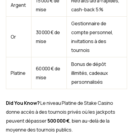
15 000 € de
Retraits ultra‑rapides,
Argent
mise
cash‑back 5 %
Gestionnaire de
30 000 € de
compte personnel,
Or
mise
invitations à des
tournois
Bonus de dépôt
60 000 € de
Platine
illimités, cadeaux
mise
personnalisés
Did You Know?
Le niveau Platine de Stake Casino
donne accès à des tournois privés où les jackpots
peuvent dépasser
500 000 €
, bien au-delà de la
moyenne des tournois publics.