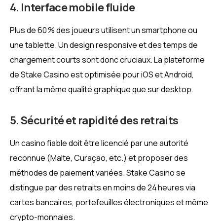
4. Interface mobile fluide
Plus de 60 % des joueurs utilisent un smartphone ou
une tablette. Un design responsive et des temps de
chargement courts sont donc cruciaux. La plateforme
de Stake Casino est optimisée pour iOS et Android,
offrant la même qualité graphique que sur desktop.
5. Sécurité et rapidité des retraits
Un casino fiable doit être licencié par une autorité
reconnue (Malte, Curaçao, etc.) et proposer des
méthodes de paiement variées. Stake Casino se
distingue par des retraits en moins de 24 heures via
cartes bancaires, portefeuilles électroniques et même
crypto‑monnaies.