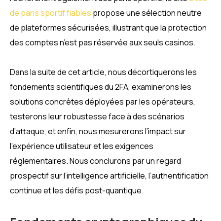
de paris sportif fiables
propose une sélection neutre
de plateformes sécurisées, illustrant que la protection
des comptes n’est pas réservée aux seuls casinos.
Dans la suite de cet article, nous décortiquerons les
fondements scientifiques du 2FA, examinerons les
solutions concrètes déployées par les opérateurs,
testerons leur robustesse face à des scénarios
d’attaque, et enfin, nous mesurerons l’impact sur
l’expérience utilisateur et les exigences
réglementaires. Nous conclurons par un regard
prospectif sur l’intelligence artificielle, l’authentification
continue et les défis post‑quantique.