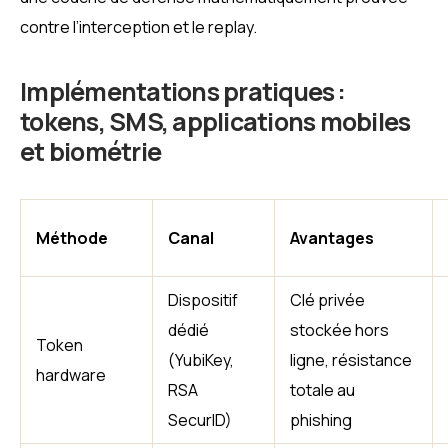
contre l’interception et le replay.
Implémentations pratiques :
tokens, SMS, applications mobiles
et biométrie
Méthode
Canal
Avantages
Dispositif
Clé privée
dédié
stockée hors
Token
(YubiKey,
ligne, résistance
hardware
RSA
totale au
SecurID)
phishing