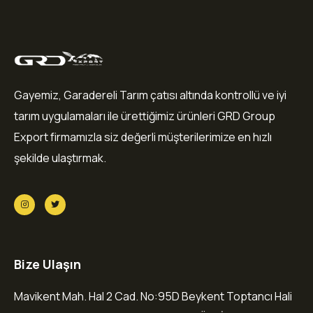
Gayemiz, Garadereli Tarım çatısı altında kontrollü ve iyi
tarım uygulamaları ile ürettiğimiz ürünleri GRD Group
Export firmamızla siz değerli müşterilerimize en hızlı
şekilde ulaştırmak.
Bize Ulaşın
Mavikent Mah. Hal 2 Cad. No:95D Beykent Toptancı Hali