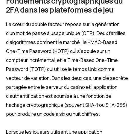
Fondements cryptographiques du
2FA dans les plateformes de jeu
Le cœur du double facteur repose sur la génération
d’un mot de passe à usage unique (OTP). Deux familles
d’algorithmes dominent le marché : le HMAC‑Based
One‑Time Password (HOTP) qui s’appuie sur un
compteur incrémental, et le Time‑Based One‑Time
Password (TOTP) qui utilise le temps Unix comme
vecteur de variation. Dans les deux cas, une clé secrète
partagée entre le serveur du casino et l’application
d’authentification est soumise à une fonction de
hachage cryptographique (souvent SHA‑1 ou SHA‑256)
pour produire un code à six ou huit chiffres.
Lorsque les joueurs utilisent une application