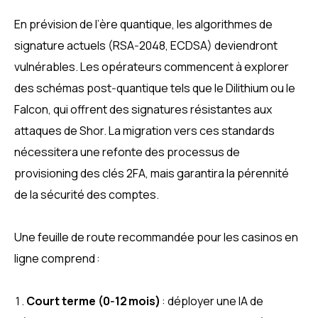
En prévision de l’ère quantique, les algorithmes de
signature actuels (RSA‑2048, ECDSA) deviendront
vulnérables. Les opérateurs commencent à explorer
des schémas post‑quantique tels que le Dilithium ou le
Falcon, qui offrent des signatures résistantes aux
attaques de Shor. La migration vers ces standards
nécessitera une refonte des processus de
provisioning des clés 2FA, mais garantira la pérennité
de la sécurité des comptes.
Une feuille de route recommandée pour les casinos en
ligne comprend :
Court terme (0‑12 mois)
: déployer une IA de