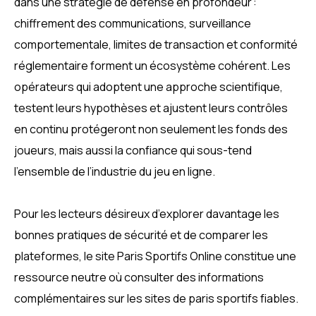
dans une stratégie de défense en profondeur :
chiffrement des communications, surveillance
comportementale, limites de transaction et conformité
réglementaire forment un écosystème cohérent. Les
opérateurs qui adoptent une approche scientifique,
testent leurs hypothèses et ajustent leurs contrôles
en continu protégeront non seulement les fonds des
joueurs, mais aussi la confiance qui sous-tend
l’ensemble de l’industrie du jeu en ligne.
Pour les lecteurs désireux d’explorer davantage les
bonnes pratiques de sécurité et de comparer les
plateformes, le site Paris Sportifs Online constitue une
ressource neutre où consulter des informations
complémentaires sur les sites de paris sportifs fiables.