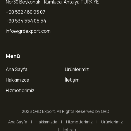
No:30 Beykonak - Kumluca, Antalya TÜRKİYE
+90 532 460 95 07
+90 534 554 05 54
info@grdexport.com
Menü
Ana Sayfa
Ürünlerimiz
Hakkımızda
İletişim
Hizmetlerimiz
2023 GRD Export. All Rights Reserved by GRD
Ana Sayfa
Hakkımızda
Hizmetlerimiz
Ürünlerimiz
İletişim