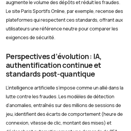
augmente le volume des dépôts et réduit les fraudes.
Le site Paris Sportifs Online, par exemple, recense des
plateformes qui respectent ces standards, offrant aux
utilisateurs une référence neutre pour comparer les
exigences de sécurité.
Perspectives d’évolution : IA,
authentification continue et
standards post‑quantique
L’intelligence artificielle s’impose comme un allié dans la
lutte contre les fraudes. Les modèles de détection
d’anomalies, entraînés sur des millions de sessions de
jeu, identifient des écarts de comportement (heure de
connexion, vitesse de clic, montant des mises) et