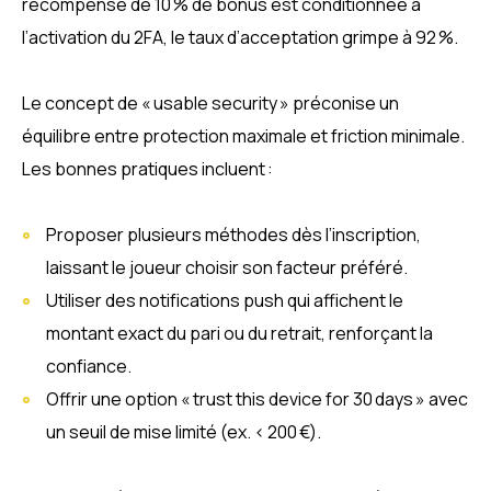
récompense de 10 % de bonus est conditionnée à
l’activation du 2FA, le taux d’acceptation grimpe à 92 %.
Le concept de « usable security » préconise un
équilibre entre protection maximale et friction minimale.
Les bonnes pratiques incluent :
Proposer plusieurs méthodes dès l’inscription,
laissant le joueur choisir son facteur préféré.
Utiliser des notifications push qui affichent le
montant exact du pari ou du retrait, renforçant la
confiance.
Offrir une option « trust this device for 30 days » avec
un seuil de mise limité (ex. < 200 €).