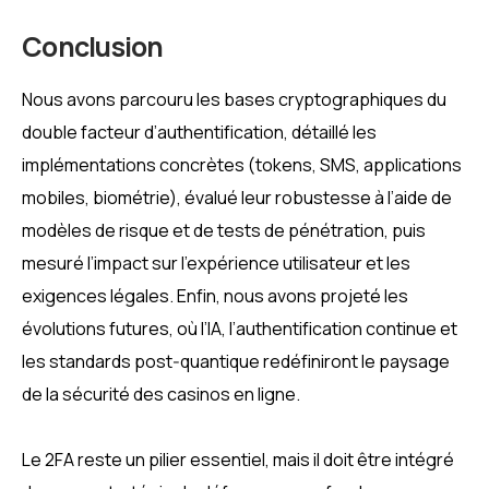
Conclusion
Nous avons parcouru les bases cryptographiques du
double facteur d’authentification, détaillé les
implémentations concrètes (tokens, SMS, applications
mobiles, biométrie), évalué leur robustesse à l’aide de
modèles de risque et de tests de pénétration, puis
mesuré l’impact sur l’expérience utilisateur et les
exigences légales. Enfin, nous avons projeté les
évolutions futures, où l’IA, l’authentification continue et
les standards post‑quantique redéfiniront le paysage
de la sécurité des casinos en ligne.
Le 2FA reste un pilier essentiel, mais il doit être intégré