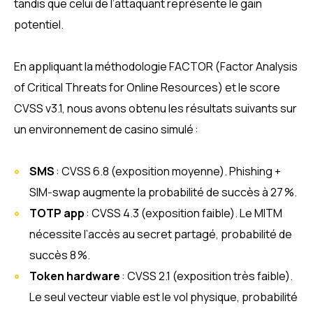
tandis que celui de l’attaquant représente le gain
potentiel.
En appliquant la méthodologie FACTOR (Factor Analysis
of Critical Threats for Online Resources) et le score
CVSS v3.1, nous avons obtenu les résultats suivants sur
un environnement de casino simulé :
SMS
: CVSS 6.8 (exposition moyenne). Phishing +
SIM‑swap augmente la probabilité de succès à 27 %.
TOTP app
: CVSS 4.3 (exposition faible). Le MITM
nécessite l’accès au secret partagé, probabilité de
succès 8 %.
Token hardware
: CVSS 2.1 (exposition très faible).
Le seul vecteur viable est le vol physique, probabilité