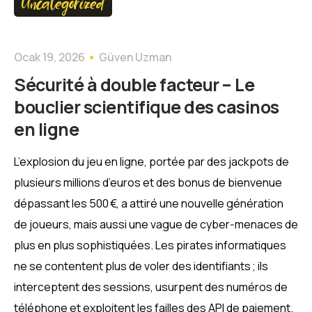
Uncategorized
Ocak 19, 2026
Güven Uzman
Sécurité à double facteur – Le
bouclier scientifique des casinos
en ligne
L’explosion du jeu en ligne, portée par des jackpots de
plusieurs millions d’euros et des bonus de bienvenue
dépassant les 500 €, a attiré une nouvelle génération
de joueurs, mais aussi une vague de cyber‑menaces de
plus en plus sophistiquées. Les pirates informatiques
ne se contentent plus de voler des identifiants ; ils
interceptent des sessions, usurpent des numéros de
téléphone et exploitent les failles des API de paiement.