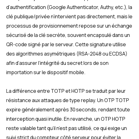
d’authentification (Google Authenticator, Authy, etc.), la
clé publique/privée n’intervient pas directement, mais le
processus de provisionnement repose sur un échange
sécurisé de la clé secrète, souvent encapsulé dans un
QR‑code signé par le serveur. Cette signature utilise
des algorithmes asymétriques (RSA‑2048 ou ECDSA)
afin d’assurer l’intégrité du secret lors de son
importation sur le dispositif mobile.
La différence entre TOTP et HOTP se traduit par leur
résistance aux attaques de type replay. Un OTP TOTP
expire généralement après 30 seconds, rendant toute
interception quasi inutile. En revanche, un OTP HOTP
reste valable tant qu’il n’est pas utilisé, ce qui exige un
suivi strict du compteur côté serveur pour éviter la