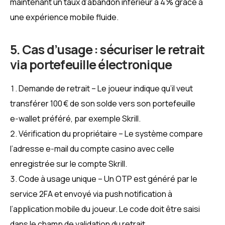
maintenant un taux d’abandon inférieur à 4 % grâce à
une expérience mobile fluide.
5. Cas d’usage : sécuriser le retrait
via portefeuille électronique
Demande de retrait – Le joueur indique qu’il veut
transférer 100 € de son solde vers son portefeuille
e‑wallet préféré, par exemple Skrill.
Vérification du propriétaire – Le système compare
l’adresse e‑mail du compte casino avec celle
enregistrée sur le compte Skrill.
Code à usage unique – Un OTP est généré par le
service 2FA et envoyé via push notification à
l’application mobile du joueur. Le code doit être saisi
dans le champ de validation du retrait.