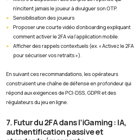
n’incitent jamais le joueur à divulguer son OTP.
Sensibilisation des joueurs
Proposer une courte vidéo d’onboarding expliquant
comment activer le 2FA via l’application mobile.
Afficher des rappels contextuels (ex. « Activez le 2FA
pour sécuriser vos retraits »).
En suivant ces recommandations, les opérateurs
construisent une chaîne de défense en profondeur qui
répond aux exigences de PCI‑DSS, GDPR et des
régulateurs du jeu en ligne.
7. Futur du 2FA dans l’iGaming : IA,
authentification passive et