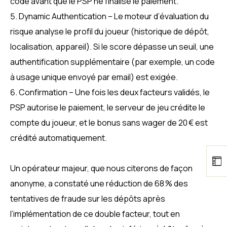
code avant que le PSP ne finalise le paiement.
Dynamic Authentication – Le moteur d’évaluation du
risque analyse le profil du joueur (historique de dépôt,
localisation, appareil). Si le score dépasse un seuil, une
authentification supplémentaire (par exemple, un code
à usage unique envoyé par email) est exigée.
Confirmation – Une fois les deux facteurs validés, le
PSP autorise le paiement, le serveur de jeu crédite le
compte du joueur, et le bonus sans wager de 20 € est
crédité automatiquement.
Un opérateur majeur, que nous citerons de façon
anonyme, a constaté une réduction de 68 % des
tentatives de fraude sur les dépôts après
l’implémentation de ce double facteur, tout en