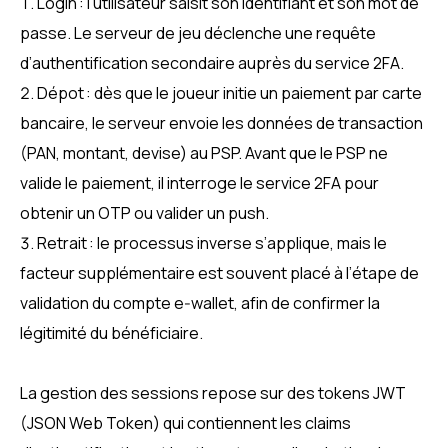
Login : l’utilisateur saisit son identifiant et son mot de
passe. Le serveur de jeu déclenche une requête
d’authentification secondaire auprès du service 2FA.
Dépot : dès que le joueur initie un paiement par carte
bancaire, le serveur envoie les données de transaction
(PAN, montant, devise) au PSP. Avant que le PSP ne
valide le paiement, il interroge le service 2FA pour
obtenir un OTP ou valider un push.
Retrait : le processus inverse s’applique, mais le
facteur supplémentaire est souvent placé à l’étape de
validation du compte e‑wallet, afin de confirmer la
légitimité du bénéficiaire.
La gestion des sessions repose sur des tokens JWT
(JSON Web Token) qui contiennent les claims