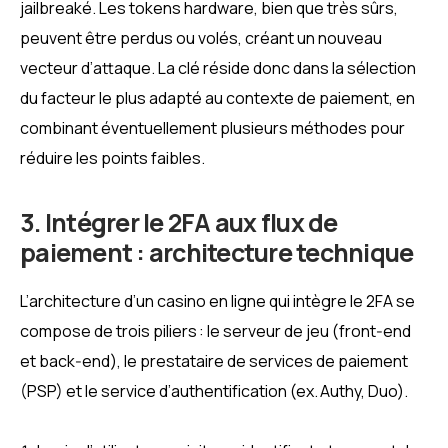
jailbreaké. Les tokens hardware, bien que très sûrs,
peuvent être perdus ou volés, créant un nouveau
vecteur d’attaque. La clé réside donc dans la sélection
du facteur le plus adapté au contexte de paiement, en
combinant éventuellement plusieurs méthodes pour
réduire les points faibles.
3. Intégrer le 2FA aux flux de
paiement : architecture technique
L’architecture d’un casino en ligne qui intègre le 2FA se
compose de trois piliers : le serveur de jeu (front‑end
et back‑end), le prestataire de services de paiement
(PSP) et le service d’authentification (ex. Authy, Duo).