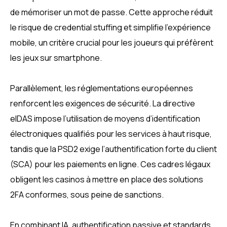
de mémoriser un mot de passe. Cette approche réduit
le risque de credential stuffing et simplifie l’expérience
mobile, un critère crucial pour les joueurs qui préfèrent
les jeux sur smartphone.
Parallèlement, les réglementations européennes
renforcent les exigences de sécurité. La directive
eIDAS impose l’utilisation de moyens d’identification
électroniques qualifiés pour les services à haut risque,
tandis que la PSD2 exige l’authentification forte du client
(SCA) pour les paiements en ligne. Ces cadres légaux
obligent les casinos à mettre en place des solutions
2FA conformes, sous peine de sanctions.
En combinant IA, authentification passive et standards