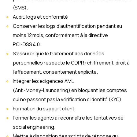
(SMS).
Audit, logs et conformité
Conserver les logs d’authentification pendant au
moins 12 mois, conformément à la directive
PCI‑DSS 4.0.
S’assurer que le traitement des données
personnelles respecte le GDPR : chiffrement, droit à
l’effacement, consentement explicite.
Intégrer les exigences AML
(Anti‑Money‑Laundering) en bloquant les comptes
qui ne passent pas la vérification d’identité (KYC).
Formation du support client
Former les agents à reconnaître les tentatives de
social engineering.
Mettre à disposition des scripts de réponse qui