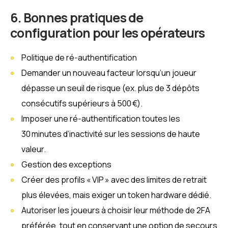
6. Bonnes pratiques de
configuration pour les opérateurs
Politique de ré‑authentification
Demander un nouveau facteur lorsqu’un joueur
dépasse un seuil de risque (ex. plus de 3 dépôts
consécutifs supérieurs à 500 €).
Imposer une ré‑authentification toutes les
30 minutes d’inactivité sur les sessions de haute
valeur.
Gestion des exceptions
Créer des profils « VIP » avec des limites de retrait
plus élevées, mais exiger un token hardware dédié.
Autoriser les joueurs à choisir leur méthode de 2FA
préférée, tout en conservant une option de secours