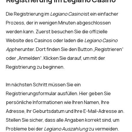
Die Registrierung im
Legiano Casino
ist ein einfacher
Prozess, der in wenigen Minuten abgeschlossen
werden kann. Zuerst besuchen Sie die offizielle
Website des Casinos oder laden die
Legiano Casino
App
herunter. Dort finden Sie den Button „Registrieren“
oder „Anmelden“. Klicken Sie darauf, um mit der
Registrierung zu beginnen.
Im nächsten Schritt müssen Sie ein
Registrierungsformular ausfüllen. Hier geben Sie
persönliche Informationen wie Ihren Namen, Ihre
Adresse, Ihr Geburtsdatum und Ihre E-Mail-Adresse an.
Stellen Sie sicher, dass alle Angaben korrekt sind, um
Probleme bei der
Legiano Auszahlung
zu vermeiden.