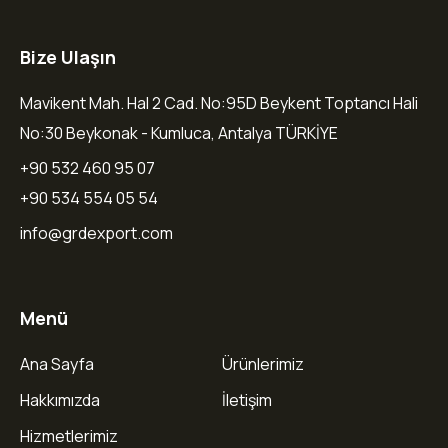
Bize Ulaşın
Mavikent Mah. Hal 2 Cad. No:95D Beykent Toptancı Hali
No:30 Beykonak - Kumluca, Antalya TÜRKİYE
+90 532 460 95 07
+90 534 554 05 54
info@grdexport.com
Menü
Ana Sayfa
Ürünlerimiz
Hakkımızda
İletişim
Hizmetlerimiz