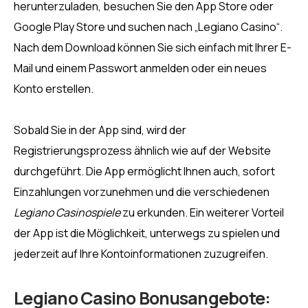
herunterzuladen, besuchen Sie den App Store oder
Google Play Store und suchen nach „Legiano Casino“.
Nach dem Download können Sie sich einfach mit Ihrer E-
Mail und einem Passwort anmelden oder ein neues
Konto erstellen.
Sobald Sie in der App sind, wird der
Registrierungsprozess ähnlich wie auf der Website
durchgeführt. Die App ermöglicht Ihnen auch, sofort
Einzahlungen vorzunehmen und die verschiedenen
Legiano Casinospiele
zu erkunden. Ein weiterer Vorteil
der App ist die Möglichkeit, unterwegs zu spielen und
jederzeit auf Ihre Kontoinformationen zuzugreifen.
Legiano Casino Bonusangebote: