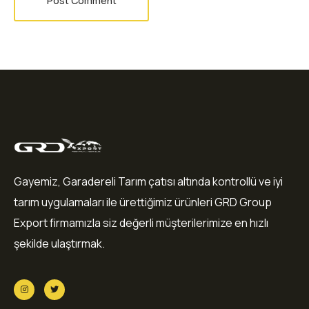
Post Comment
Gayemiz, Garadereli Tarım çatısı altında kontrollü ve iyi
tarım uygulamaları ile ürettiğimiz ürünleri GRD Group
Export firmamızla siz değerli müşterilerimize en hızlı
şekilde ulaştırmak.