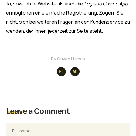
Ja, sowohl die Website als auch die
Legiano Casino App
ermöglichen eine einfache Registrierung. Zögern Sie
nicht, sich bei weiteren Fragen an den Kundenservice zu
wenden, der Ihnen jederzeit zur Seite steht.
By
Güven Uzman
Leave a Comment