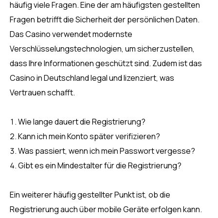
häufig viele Fragen. Eine der am häufigsten gestellten
Fragen betrifft die Sicherheit der persönlichen Daten.
Das Casino verwendet modernste
Verschlüsselungstechnologien, um sicherzustellen,
dass Ihre Informationen geschützt sind. Zudem ist das
Casino in Deutschland legal und lizenziert, was
Vertrauen schafft.
Wie lange dauert die Registrierung?
Kann ich mein Konto später verifizieren?
Was passiert, wenn ich mein Passwort vergesse?
Gibt es ein Mindestalter für die Registrierung?
Ein weiterer häufig gestellter Punkt ist, ob die
Registrierung auch über mobile Geräte erfolgen kann.