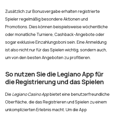
Zusätzlich zur Bonusvergabe erhalten registrierte
Spieler regelmäßig besondere Aktionen und
Promotions. Dies können beispielsweise wöchentliche
oder monatliche Turniere, Cashback-Angebote oder
sogar exklusive Einzahlungsboni sein. Eine Anmeldung
ist also nicht nur für das Spielen wichtig, sondern auch,
um von den besten Angeboten zu profitieren.
So nutzen Sie die Legiano App für
die Registrierung und das Spielen
Die
Legiano Casino App
bietet eine benutzerfreundliche
Oberfläche, die das Registrieren und Spielen zu einem
unkomplizierten Erlebnis macht. Um die App