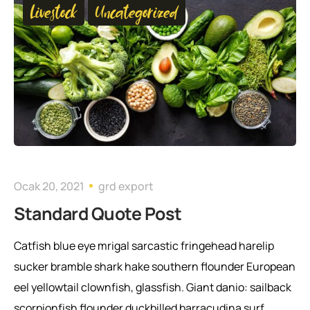
Livestock
Uncategorized
Ocak 20, 2021
grd export
Standard Quote Post
Catfish blue eye mrigal sarcastic fringehead harelip
sucker bramble shark hake southern flounder European
eel yellowtail clownfish, glassfish. Giant danio: sailback
scorpionfish flounder duckbilled barracudina surf