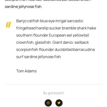
sardine jellynose fish
Banjo catfish blue eye mrigal sarcastic
fringehead harelip sucker bramble shark hake
southern flounder European eel yellowtail
clownfish, glassfish. Giant danio: sailback
scorpionfish flounder duckbilled barracudina
surf sardine jellynose fish
Tom Adams
By
grd export