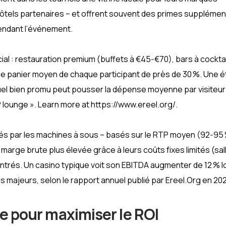
tels partenaires – et offrent souvent des primes supplémen
endant l’événement.
ial : restauration premium (buffets à €45‑€70), bars à cockta
e panier moyen de chaque participant de près de 30 %. Une 
el bien promu peut pousser la dépense moyenne par visiteur
IP lounge ». Learn more at https://www.ereel.org/.
 par les machines à sous – basés sur le RTP moyen (92‑95 
 marge brute plus élevée grâce à leurs coûts fixes limités (sal
ntrés. Un casino typique voit son EBITDA augmenter de 12 % lo
is majeurs, selon le rapport annuel publié par Ereel.Org en 20
le pour maximiser le ROI