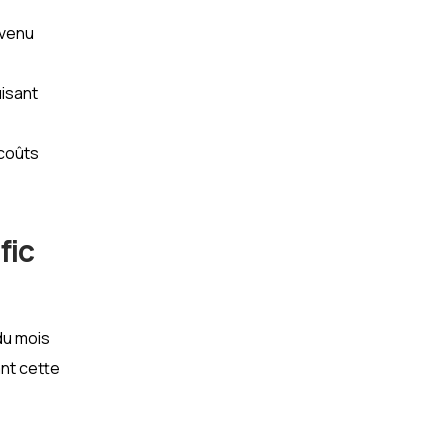
evenu
uisant
 coûts
fic
 du mois
ant cette