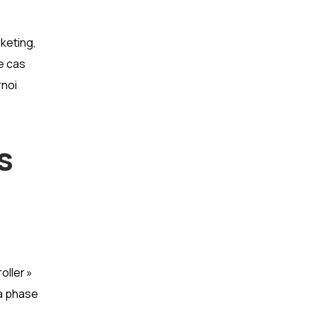
rketing,
e cas
rnoi
s
oller »
la phase