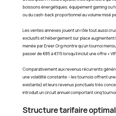
boissons énergétiques, équipement gaming ou hô
ou du cash‑back proportionnel au volume misé p
Les ventes annexes jouent un rôle tout aussi cruc
exclusifs et hébergement sur place augmentent l
menée par Ereer.Org montre qu’un tournoi mensu
passer de €85 à €115 lorsqu’il inclut une offre « V
Comparativement aux revenus récurrents générés
une volatilité constante – les tournois offrent une
existante) et leurs revenus ponctuels très conce
introduit un circuit annuel comportant cinq tourno
Structure tarifaire optima