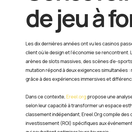
de jeu à fo
Les dix dernières années ont vu les casinos passe
client où le design et l’économie se rencontrent.
arènes de slots massives, des scènes d’e‑sports 
mutation répond à deux exigences simultanées : max
grâce à des expériences immersives et différenc
Dans ce contexte,
Ereel.org
propose une analyse 
selon leur capacité à transformer un espace esthé
classement indépendant, Ereel.Org compile des 
investissement (ROI) spécifiques aux événements 