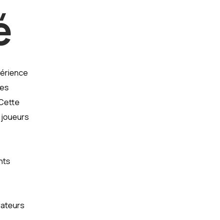
é
périence
des
 Cette
s joueurs
nts
rateurs