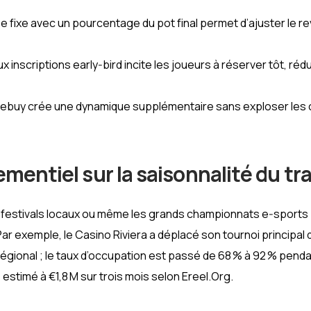
rée fixe avec un pourcentage du pot final permet d’ajuster le r
aux inscriptions early‑bird incite les joueurs à réserver tôt, réd
ux rebuy crée une dynamique supplémentaire sans exploser les
mentiel sur la saisonnalité du tra
es festivals locaux ou même les grands championnats e‑sports
 Par exemple, le Casino Riviera a déplacé son tournoi principal
 régional ; le taux d’occupation est passé de 68 % à 92 % pend
estimé à €1,8 M sur trois mois selon Ereel.Org.