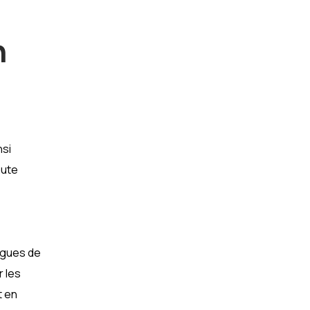
n
e
nsi
aute
ngues de
r les
t en