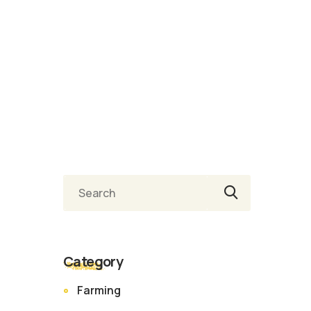
Ara
Category
Farming