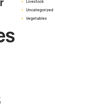
r
Livestock
Uncategorized
Vegetables
es
s