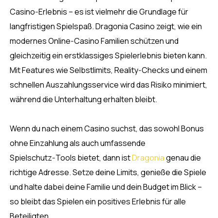
Casino‑Erlebnis – es ist vielmehr die Grundlage für
langfristigen Spielspaß. Dragonia Casino zeigt, wie ein
modernes Online‑Casino Familien schützen und
gleichzeitig ein erstklassiges Spielerlebnis bieten kann.
Mit Features wie Selbstlimits, Reality‑Checks und einem
schnellen Auszahlungsservice wird das Risiko minimiert,
während die Unterhaltung erhalten bleibt.
Wenn du nach einem Casino suchst, das sowohl Bonus
ohne Einzahlung als auch umfassende
Spielschutz‑Tools bietet, dann ist
Dragonia
genau die
richtige Adresse. Setze deine Limits, genieße die Spiele
und halte dabei deine Familie und dein Budget im Blick –
so bleibt das Spielen ein positives Erlebnis für alle
Beteiligten.