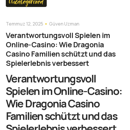
Uncategorized
Temmuz 12, 2025
Güven Uzman
Verantwortungsvoll Spielen im
Online‑Casino: Wie Dragonia
Casino Familien schützt und das
Spielerlebnis verbessert
Verantwortungsvoll
Spielen im Online‑Casino:
Wie Dragonia Casino
Familien schützt und das
Spielerlebnis verbessert