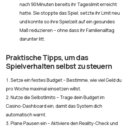
nach 90 Minuten bereits ihr Tageslimit erreicht
hatte. Sie stoppte das Spiel, setzte ihr Limit neu
und konnte so ihre Spielzeit auf ein gesundes
Maß reduzieren – ohne dass ihr Familienalltag
darunter litt.
Praktische Tipps, um das
Spielverhalten selbst zu steuern
Setze ein festes Budget – Bestimme, wie viel Geld du
pro Woche maximal einsetzen willst.
Nutze die Selbstlimits – Trage dein Budget im
Casino‑Dashboard ein, damit das System dich
automatisch warnt.
Plane Pausen ein – Aktiviere den Reality‑Check und