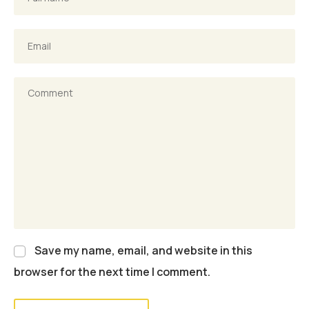
Save my name, email, and website in this
browser for the next time I comment.