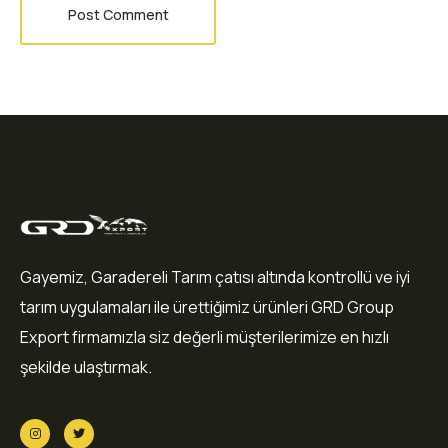
Post Comment
Gayemiz, Garadereli Tarım çatısı altında kontrollü ve iyi
tarım uygulamaları ile ürettiğimiz ürünleri GRD Group
Export firmamızla siz değerli müşterilerimize en hızlı
şekilde ulaştırmak.