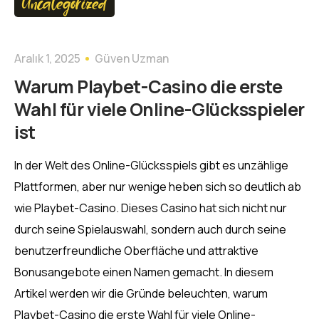
Uncategorized
Aralık 1, 2025
Güven Uzman
Warum Playbet-Casino die erste
Wahl für viele Online-Glücksspieler
ist
In der Welt des Online-Glücksspiels gibt es unzählige
Plattformen, aber nur wenige heben sich so deutlich ab
wie Playbet-Casino. Dieses Casino hat sich nicht nur
durch seine Spielauswahl, sondern auch durch seine
benutzerfreundliche Oberfläche und attraktive
Bonusangebote einen Namen gemacht. In diesem
Artikel werden wir die Gründe beleuchten, warum
Playbet-Casino die erste Wahl für viele Online-