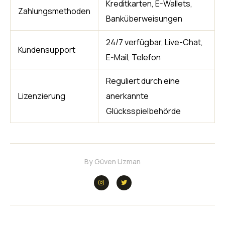
Kreditkarten, E-Wallets,
Zahlungsmethoden
Banküberweisungen
24/7 verfügbar, Live-Chat,
Kundensupport
E-Mail, Telefon
Reguliert durch eine
Lizenzierung
anerkannte
Glücksspielbehörde
By
Güven Uzman