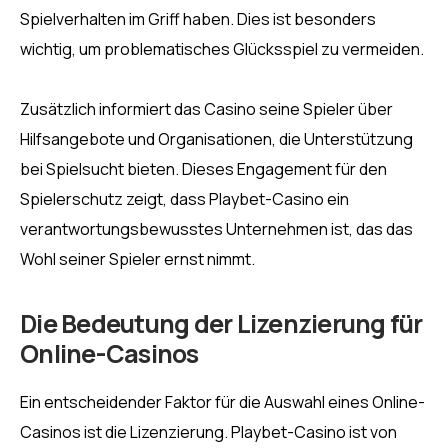
Spielverhalten im Griff haben. Dies ist besonders
wichtig, um problematisches Glücksspiel zu vermeiden.
Zusätzlich informiert das Casino seine Spieler über
Hilfsangebote und Organisationen, die Unterstützung
bei Spielsucht bieten. Dieses Engagement für den
Spielerschutz zeigt, dass Playbet-Casino ein
verantwortungsbewusstes Unternehmen ist, das das
Wohl seiner Spieler ernst nimmt.
Die Bedeutung der Lizenzierung für
Online-Casinos
Ein entscheidender Faktor für die Auswahl eines Online-
Casinos ist die Lizenzierung. Playbet-Casino ist von