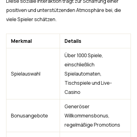
Diese soziale Interaktion trägt zur Schaffung einer
positiven und unterstützenden Atmosphäre bei, die
viele Spieler schätzen.
Merkmal
Details
Über 1000 Spiele,
einschließlich
Spielauswahl
Spielautomaten,
Tischspiele und Live-
Casino
Generöser
Bonusangebote
Willkommensbonus,
regelmäßige Promotions