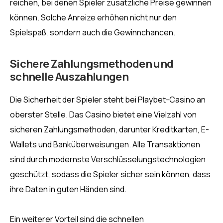
reichen, bei denen Spieler zusätzliche Preise gewinnen
können. Solche Anreize erhöhen nicht nur den
Spielspaß, sondern auch die Gewinnchancen.
Sichere Zahlungsmethoden und
schnelle Auszahlungen
Die Sicherheit der Spieler steht bei Playbet-Casino an
oberster Stelle. Das Casino bietet eine Vielzahl von
sicheren Zahlungsmethoden, darunter Kreditkarten, E-
Wallets und Banküberweisungen. Alle Transaktionen
sind durch modernste Verschlüsselungstechnologien
geschützt, sodass die Spieler sicher sein können, dass
ihre Daten in guten Händen sind.
Ein weiterer Vorteil sind die schnellen