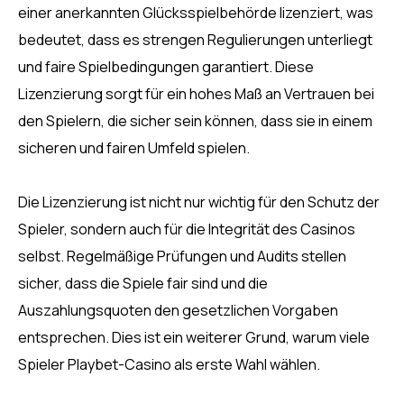
einer anerkannten Glücksspielbehörde lizenziert, was
bedeutet, dass es strengen Regulierungen unterliegt
und faire Spielbedingungen garantiert. Diese
Lizenzierung sorgt für ein hohes Maß an Vertrauen bei
den Spielern, die sicher sein können, dass sie in einem
sicheren und fairen Umfeld spielen.
Die Lizenzierung ist nicht nur wichtig für den Schutz der
Spieler, sondern auch für die Integrität des Casinos
selbst. Regelmäßige Prüfungen und Audits stellen
sicher, dass die Spiele fair sind und die
Auszahlungsquoten den gesetzlichen Vorgaben
entsprechen. Dies ist ein weiterer Grund, warum viele
Spieler Playbet-Casino als erste Wahl wählen.