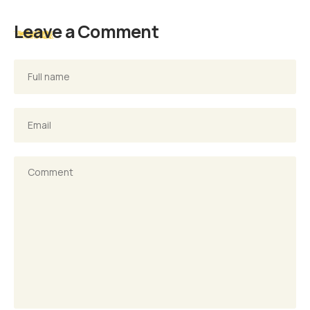
Leave a Comment