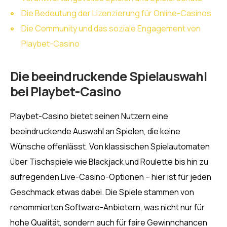
Die Bedeutung der Lizenzierung für Online-Casinos
Die Community und das soziale Engagement von
Playbet-Casino
Die beeindruckende Spielauswahl
bei Playbet-Casino
Playbet-Casino bietet seinen Nutzern eine
beeindruckende Auswahl an Spielen, die keine
Wünsche offenlässt. Von klassischen Spielautomaten
über Tischspiele wie Blackjack und Roulette bis hin zu
aufregenden Live-Casino-Optionen – hier ist für jeden
Geschmack etwas dabei. Die Spiele stammen von
renommierten Software-Anbietern, was nicht nur für
hohe Qualität, sondern auch für faire Gewinnchancen