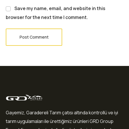
Save my name, email, and website in this
browser for the next time I comment.
Post Comment
Gayemiz, Garadereli Tarım çatısı altında kontrollü ve iyi
tarım uygulamaları ile ürettiğimiz ürünleri GRD Group