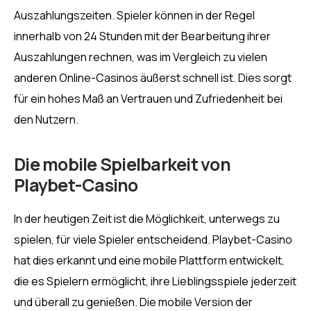
Auszahlungszeiten. Spieler können in der Regel
innerhalb von 24 Stunden mit der Bearbeitung ihrer
Auszahlungen rechnen, was im Vergleich zu vielen
anderen Online-Casinos äußerst schnell ist. Dies sorgt
für ein hohes Maß an Vertrauen und Zufriedenheit bei
den Nutzern.
Die mobile Spielbarkeit von
Playbet-Casino
In der heutigen Zeit ist die Möglichkeit, unterwegs zu
spielen, für viele Spieler entscheidend. Playbet-Casino
hat dies erkannt und eine mobile Plattform entwickelt,
die es Spielern ermöglicht, ihre Lieblingsspiele jederzeit
und überall zu genießen. Die mobile Version der